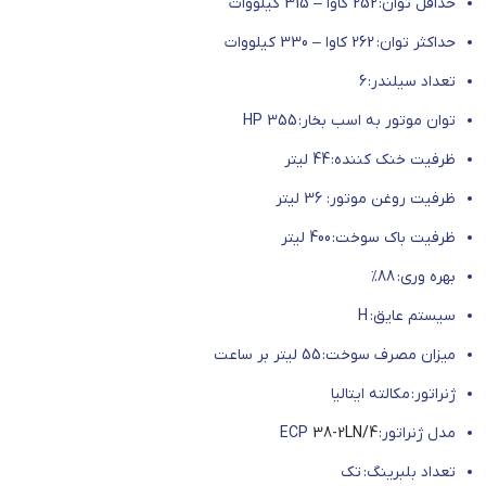
حداقل توان: 252 کاوا – 315 کیلووات
حداکثر توان: 262 کاوا – 330 کیلووات
تعداد سیلندر: 6
توان موتور به اسب بخار: HP 355
ظرفیت خنک کننده: 44 لیتر
ظرفیت روغن موتور: 36 لیتر
ظرفیت باک سوخت: 400 لیتر
بهره وری: 88%
سیستم عایق: H
میزان مصرف سوخت: 55 لیتر بر ساعت
ژنراتور: مکالته ایتالیا
مدل ژنراتور: ECP
38-2LN/4
تعداد بلبرینگ: تک