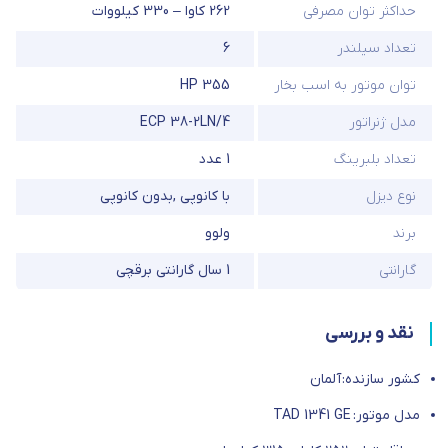
حداکثر توان مصرفی
262 کاوا – 330 کیلووات
تعداد سیلندر
6
توان موتور به اسب بخار
HP 355
مدل ژنراتور
ECP 38-2LN/4
تعداد بلبرینگ
1 عدد
نوع دیزل
با کانوپی
,
بدون کانوپی
برند
ولوو
گارانتی
1 سال گارانتی برقچی
نقد و بررسی
کشور سازنده: آلمان
مدل موتور: TAD 1341 GE