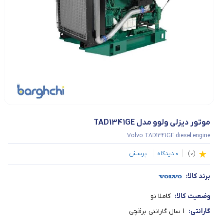
موتور دیزلی ولوو مدل TAD1341GE
Volvo TAD1341GE diesel engine
(
0
)
0
دیدگاه
پرسش
برند کالا:
وضعیت کالا:
کاملا نو
گارانتی:
1 سال گارانتی برقچی