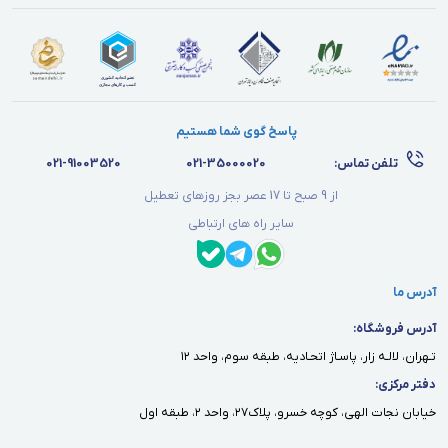
پاسخ گوی شما هستیم
تلفن تماس:
021-35000020
021-91003520
از 9 صبح تا 17 عصر بجز روزهای تعطیل
سایر راه های ارتباطی
آدرس ما
آدرس فروشگاه:
تـهران، لالـه زار، پاسـاژ اتحـاديه، طبقه سوم، واحد ١٢
دفتر مركزى:
خيابان نجات الهى، كوچه خسرو، پلاك٢٧، واحد ٢، طبقه اول