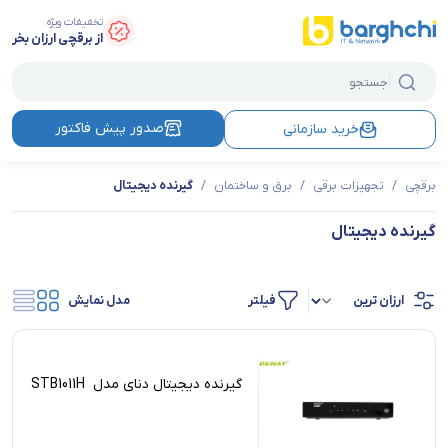
تخفیفات ویژه
از برقچی ارزان بخر
صدور پیش فاکتور
خرید سازمانی
برقچی
/
تجهیزات برقی
/
برق و ساختمان
/
گیرنده دیجیتال
گیرنده دیجیتال
فیلتر
مدل نمایش
گیرنده دیجیتال دنای مدل STB1011H ‎