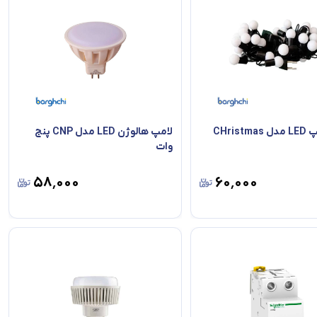
ریسه لامپ LED مدل CHristmas
لامپ هالوژن LED مدل CNP پنج
وات
۵۸٬۰۰۰
۶۰٬۰۰۰