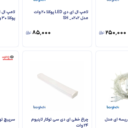
لامپ ال ای دی LED پوکلا 20 وات
مدل SH _0202
پوکلا 30 وات
۸۵٬۰۰۰
۲۵۰٬۰۰۰
امپ ال ای دی LED ریسه ای مدل
چراغ خطی ای دی سی توکار لاینیوم
سرپیچ تو
24 وات