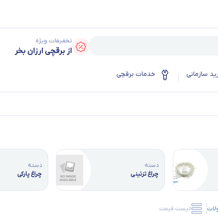
تخفیفات ویژه
از برقچی ارزان بخر
ید سازمانی
خدمات برقچی
دسته
دسته
چراغ تزئینی
چراغ پارکی
لات
لیست قیمت