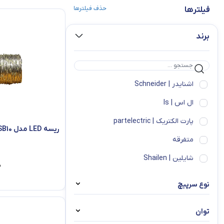
حذف فیلترها
فیلترها
برند
اشنایدر | Schneider
ال اس | ls
پارت الکتریک | partelectric
ریسه LED مدل USB10
متفرقه
شایلین | Shailen
۰
نوع سرپیچ
E14
توان
GU5.3