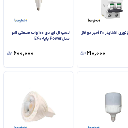
فیوز مینیاتوری اشنایدر 20 آمپر دو فاز
لامپ ال ای دی 100 وات صنعتی البو
مدلPower پایه E40
۶۰۰٬۰۰۰
۲۱۰٬۰۰۰