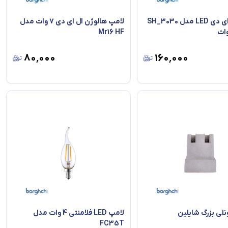
لامپ ال ای دی LED مدل SH_3030
لامپ هالوژن ال ای دی 7 وات مدل
Mr16 HF
۸۰٬۰۰۰
۱۶۰٬۰۰۰
نلی بزرگ شایلین
لامپ LED فلامنتی 4 وات مدل
FC35T