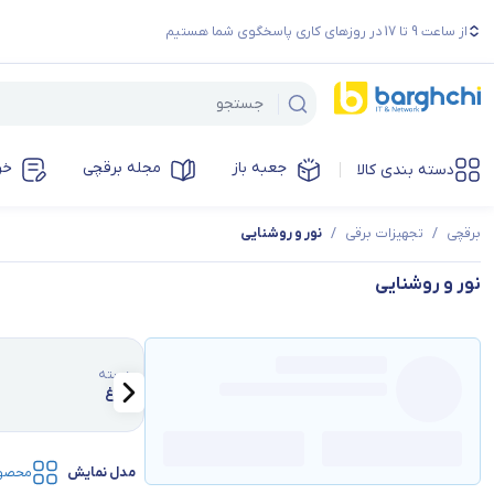
از ساعت 9 تا 17 در روزهای کاری پاسخگوی شما هستیم
جعبه باز
مجله برقچی
خر
دسته بندی کالا
برقچی
/
تجهیزات برقی
/
نور و روشنایی
نور و روشنایی
دسته
چراغ
مدل نمایش
محصو