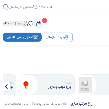
021-35000020
گفتگو با کارشناسان
0
ورود | ثبت نام
صدور پیش فاکتور
خرید سازمانی
دسته
دسته
چراغ خواب و آباژور
لوازم جانب
مرتب سازی
ارزان ترین
گرانترین
پرفروش ترین
محبوب ترین