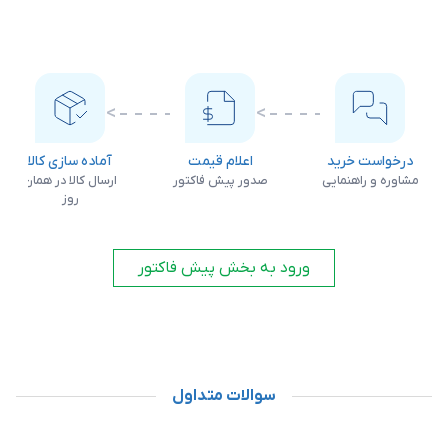
به عنوان مهم‌ترین ویژگی‌ها مدنظر قرار می‌گیرند و تلاش می‌شود تا این
پوشش به عنوان قابلیت اصلی کابل شبکه معرفی شود. زیرا که این
کابل دارای دو یا چند سیم است و این سیم‌ها باید از نوع هادی الکتریکی
باشند، از طریق یک روکش خاص محافظت می‌شوند تا بتوانند بدون
درخواست خرید
اعلام قیمت
آماده سازی کالا
تداخل نویز یا برق، انتقال داده را در شبکه به انجام برسانند.
مشاوره و راهنمایی
صدور پیش فاکتور
ارسال کالا در همان
روز
مزایا و معایب کابل شبکه اوت دور
در حال حاضر، کابل شبکه Outdoor از یکی از بهترین عایق‌ها به نام
ورود به بخش پیش فاکتور
PVC بهره می‌برد، که خود قابلیت‌های بسیار مؤثری را از پلی وینیل
کلراید (PVC) پشتیبانی می‌کند. این کابل می‌تواند به طور موثر در شبکه
عمل کرده و از تداخلات مختلف نویز و برق جلوگیری نماید. به منظور
سوالات متداول
افزایش انعطاف‌پذیری، در کابل شبکه Outdoor سعی شده است تا
میزان درجه حرارت کنترل شود و آن را به عنوان یک عایق غیرقابل