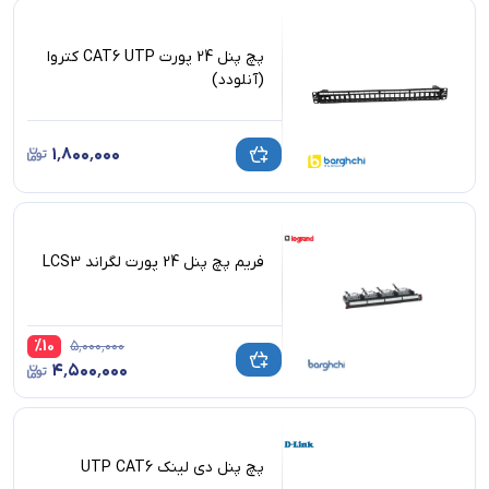
پچ پنل 24 پورت CAT6 UTP کتروا
(آنلودد)
۱٬۸۰۰٬۰۰۰
فریم پچ پنل 24 پورت لگراند LCS3
%
10
۵٬۰۰۰٬۰۰۰
۴٬۵۰۰٬۰۰۰
پچ پنل دی لینک UTP CAT6