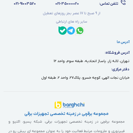
تلفن تماس:
021-35000020
021-91003520
از 9 صبح تا 17 عصر بجز روزهای تعطیل
سایر راه های ارتباطی
آدرس ما
آدرس فروشگاه:
تـهران، لالـه زار، پاسـاژ اتحـاديه، طبقه سوم، واحد ١٢
دفتر مركزى:
خيابان نجات الهى، كوچه خسرو، پلاك٢٧، واحد ٢، طبقه اول
مجموعه برقچی در زمینه تخصصی تجهیزات برقی
مجموعه برقچی در زمینه تخصصی تجهیزات برقی، شبکه پسیو، اکتیو و
فیبرنوری و ملزومات مرتبط فعالیت خود را به عنوان مجموعه ای پیش رو در