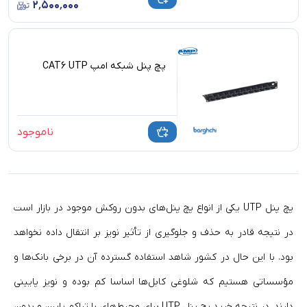
۲٬۵۰۰٬۰۰۰
پچ پنل شبکه امپ CAT6 UTP
ناموجود
پچ پنل UTP یکی از انواع پچ پنل‌­های بدون روکش موجود در بازار است
در نتیجه قادر به حذف و جلوگیری از تأثیر نویز بر انتقال داده نخواهد
بود. با این حال در کشور شاهد استفاده­ گسترده­ آن در برخی بانک­‌ها و
مؤسساتی هستیم که شلوغی کابل­‌ها اساسا کم بوده و نویز پایینی
دارند. در نتیجه خرید پچ پنل UTP برای محیط‌های با تراکم پایین و بدون