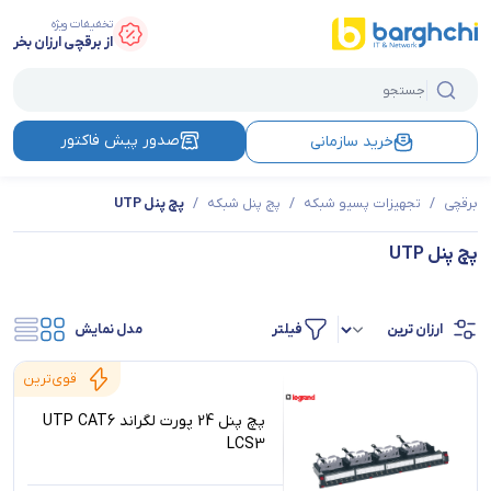
تخفیفات ویژه
از برقچی ارزان بخر
صدور پیش فاکتور
خرید سازمانی
برقچی
/
تجهیزات پسیو شبکه
/
پچ پنل شبکه
/
پچ پنل UTP
پچ پنل UTP
فیلتر
مدل نمایش
قوی‌ترین
پچ پنل 24 پورت لگراند UTP CAT6
LCS3