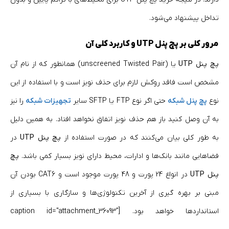
تداخل پیشنهاد می‌شود.
مرور کلی بر پچ پنل
UTP
و کاربرد کلی آن
پچ پنل
UTP
یا (unscreened Twisted Pair) همانطور که از نام آن
مشخص است فاقد روکش لازم برای حذف نویز است و با استفاده از این
نوع
پچ پنل‌­ شبکه
حتی اگر نوع FTP یا SFTP سایر
تجهیزات شبکه
را نیز
به آن وصل کنید باز هم حذف نویز اتفاق نخواهد افتاد. به همین دلیل
به طور کلی بیان می­‌کنند که در صورت استفاده از
پچ پنل
UTP
در
فضاهایی مانند بانک­‌ها و ادارات، محیط دارای نویز بسیار کمی باشد.
پچ
پنل
UTP
در انواع 24 پورت و 48 پورت موجود است و CAT6 بودن آن
مبنی بر بهره گیری از آخرین تکنولوژی­‌ها و سازگاری با بسیاری از
استانداردها خواهد بود. [caption id="attachment_36093"