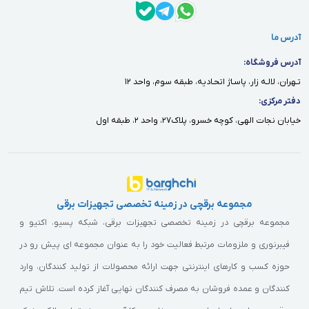
· NVMe یا PCIe SSD با وجود سرعت چشمگیر و عملکرد بالاتر، میزان
مصرفی در حدود 5 تا 7 وات دارند.
آدرس ما
اگر تاکید دارید لپ‌تاپ خود را برای مدت طولانی بدون اتصال به برق
آدرس فروشگاه:
تـهران، لالـه زار، پاسـاژ اتحـاديه، طبقه سوم، واحد ١٢
استفاده کنید، انتخاب مدل‌های SATA می‌تواند گزینه بهتری باشد.
دفتر مركزى:
خيابان نجات الهى، كوچه خسرو، پلاك٢٧، واحد ٢، طبقه اول
قیمت SSD اینترنال
با پیشرفت فناوری، قیمت SSDها کاهش چشمگیری پیدا کرده اما هنوز
بسته به سرعت، ظرفیت و برند تفاوت دارد:
مجموعه برقچی در زمینه تخصصی تجهیزات برقی
· SATA SSD: از حدود 2 تا 3 میلیون تومان برای ظرفیت‌های 500
مجموعه برقچی در زمینه تخصصی تجهیزات برقی، شبکه پسیو، اکتیو و
گیگابایت.
فیبرنوری و ملزومات مرتبط فعالیت خود را به عنوان مجموعه ای پیش رو در
حوزه کسب و کارهای اینترنتی جهت ارائه محصولات از تولید کنندگان، وارد
· NVMe SSD: بین 4 تا 7 میلیون تومان برای ظرفیت 1 ترابایت.
کنندگان و عمده فروشان به مصرف کنندگان نهایی آغاز کرده است. تلاش تیم
· PCIe SSD: از 8 میلیون تومان به بالا، ویژه کاربران حرفه‌ای.