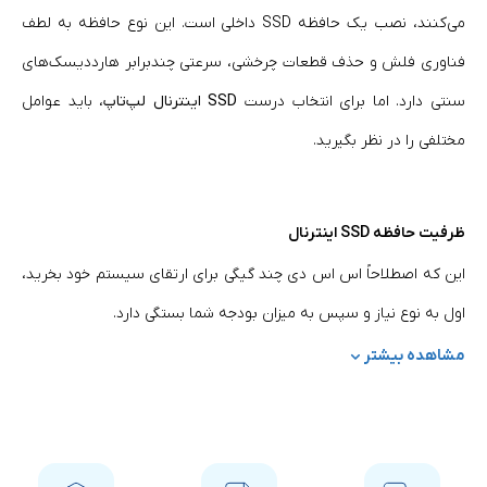
می‌کنند، نصب یک حافظه SSD داخلی است. این نوع حافظه به لطف
فناوری فلش و حذف قطعات چرخشی، سرعتی چندبرابر هارددیسک‌های
سنتی دارد. اما برای انتخاب درست
SSD اینترنال لپ‌تاپ
، باید عوامل
مختلفی را در نظر بگیرید.
ظرفیت حافظه SSD اینترنال
این که اصطلاحاً اس اس دی چند گیگی برای ارتقای سیستم خود بخرید،
اول به نوع نیاز و سپس به میزان بودجه شما بستگی دارد.
این نکته را به یاد داشته باشیید که بهتر است همیشه بخشی از فضای
مشاهده بیشتر
SSD را خالی بگذارید (حدود 20 تا 25 درصد) تا عملکرد آن در طول زمان
افت نکند. به طور کلی:
· کاربران معمولی: برای کارهای روزمره، مرور وب و نرم‌افزارهای سبک،