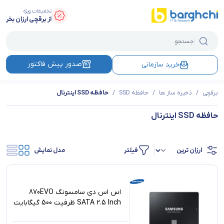
تخفیفات ویژه
از برقچی ارزان بخر
صدور پیش فاکتور
خرید سازمانی
برقچی
/
ذخیره ساز ها
/
حافظه SSD
/
حافظه SSD اینترنال
حافظه SSD اینترنال
فیلتر
مدل نمایش
اس اس دی سامسونگ 870EVO
SATA 2.5 Inch ظرفیت 500 گیگابایت