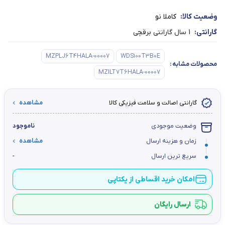
وضعیت کالا:
کاملا نو
گارانتی:
1 سال گارانتی برقچی
MZPLJ6T4HALA-00007
WDS100T3B0E
محصولات مشابه
:
MZILT7T6HALA-00007
گارانتی اصالت و سلامت فیزیکی کالا
مشاهده
وضعیت موجودی
ناموجود
زمان و هزینه ارسال
مشاهده
سریع ترین ارسال
-
امکان خرید اقساطی از یکتاپی
ارسال رایگان