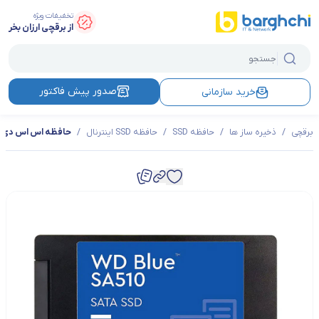
تخفیفات ویژه
از برقچی ارزان بخر
صدور پیش فاکتور
خرید سازمانی
برقچی
/
ذخیره ساز ها
/
حافظه SSD
/
حافظه SSD اینترنال
/
حافظه اس اس دی وسترن دیجیتال 3B0A