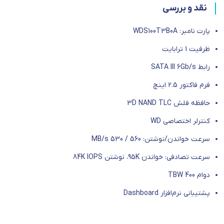
نقد و بررسی
پارت نامبر: WDS100T3B0A
ظرفیت 1 ترابایت
رابط SATA III 6Gb/s
فرم فاکتور 2.5 اینچ
حافظه فلش 3D NAND TLC
کنترلر اختصاصی WD
سرعت خواندن/نوشتن: 560 / 530 MB/s
سرعت تصادفی: خواندن 95K، نوشتن 84K IOPS
دوام 400 TBW
پشتیبانی نرم‌افزار Dashboard