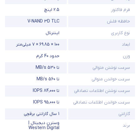
فرم فاکتور
2.5 اینچ
حافظه فلش
V-NAND 3D TLC
نوع کاربری
اینترنال
ابعاد
100 × 69.85 × 7 میلی‌متر
وزن
حدود 40 گرم
سرعت نوشتن متوالی
تا 530 MB/s
سرعت خواندن متوالی
تا 560 MB/s
سرعت نوشتن اطلاعات تصادفی
تا 84,000 IOPS
سرعت خواندن اطلاعات تصادفی
تا 95,000 IOPS
گارانتی
1 سال گارانتی برقچی
وسترن دیجیتال |
برند
Western Digital