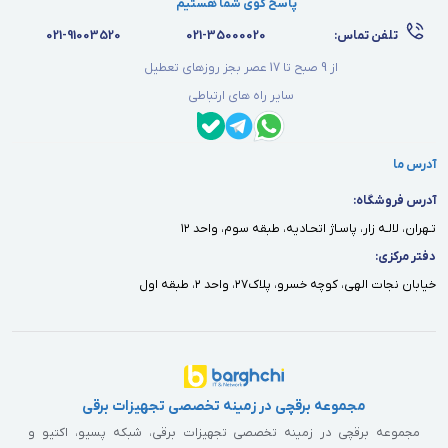
پاسخ گوی شما هستیم
تلفن تماس:
021-35000020
021-91003520
از 9 صبح تا 17 عصر بجز روزهای تعطیل
سایر راه های ارتباطی
آدرس ما
آدرس فروشگاه:
تـهران، لالـه زار، پاسـاژ اتحـاديه، طبقه سوم، واحد ١٢
دفتر مركزى:
خيابان نجات الهى، كوچه خسرو، پلاك٢٧، واحد ٢، طبقه اول
مجموعه برقچی در زمینه تخصصی تجهیزات برقی
مجموعه برقچی در زمینه تخصصی تجهیزات برقی، شبکه پسیو، اکتیو و