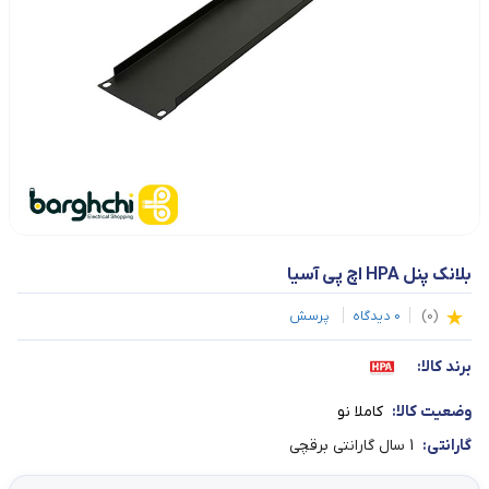
بلانک پنل HPA اچ پی آسیا
(
0
)
0
دیدگاه
پرسش
برند کالا:
وضعیت کالا:
کاملا نو
گارانتی:
1 سال گارانتی برقچی