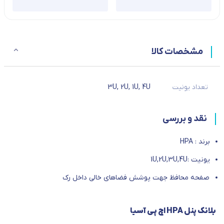
مشخصات کالا
تعداد یونیت
4U
,
1U
,
2U
,
3U
نقد و بررسی
برند : HPA
یونیت :1U,2U,3U,4U
صفحه محافظ جهت پوشش فضاهای خالی داخل رک
بلانک پنل HPA اچ پی آسیا