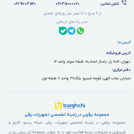
تلفن تماس:
021-35000020
021-91003520
از 9 صبح تا 17 عصر بجز روزهای تعطیل
سایر راه های ارتباطی
آدرس ما
آدرس فروشگاه:
تـهران، لالـه زار، پاسـاژ اتحـاديه، طبقه سوم، واحد ١٢
دفتر مركزى:
خيابان نجات الهى، كوچه خسرو، پلاك٢٧، واحد ٢، طبقه اول
مجموعه برقچی در زمینه تخصصی تجهیزات برقی
مجموعه برقچی در زمینه تخصصی تجهیزات برقی، شبکه پسیو، اکتیو و
فیبرنوری و ملزومات مرتبط فعالیت خود را به عنوان مجموعه ای پیش رو در