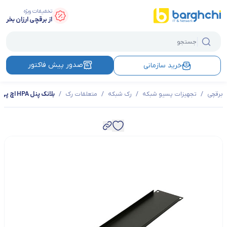
تخفیفات ویژه
از برقچی ارزان بخر
صدور پیش فاکتور
خرید سازمانی
برقچی
/
تجهیزات پسیو شبکه
/
رک شبکه
/
متعلقات رک
/
بلانک پنل HPA اچ پی آسیا