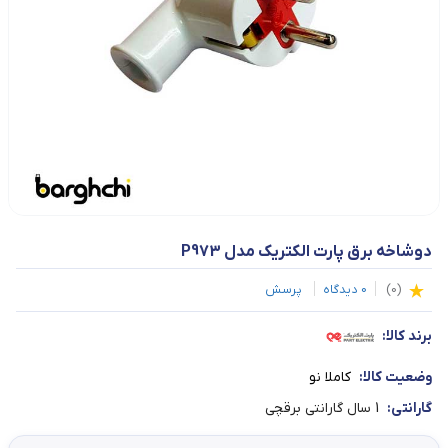
دوشاخه برق پارت الکتریک مدل P973
(
0
)
0
دیدگاه
پرسش
برند کالا:
وضعیت کالا:
کاملا نو
گارانتی:
1 سال گارانتی برقچی