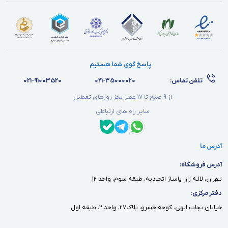
پاسخ گوی شما هستیم
تلفن تماس:
021-35000020
021-91003520
از 9 صبح تا 17 عصر بجز روزهای تعطیل
سایر راه های ارتباطی
آدرس ما
آدرس فروشگاه:
تـهران، لالـه زار، پاسـاژ اتحـاديه، طبقه سوم، واحد ١٢
دفتر مركزى:
خيابان نجات الهى، كوچه خسرو، پلاك٢٧، واحد ٢، طبقه اول