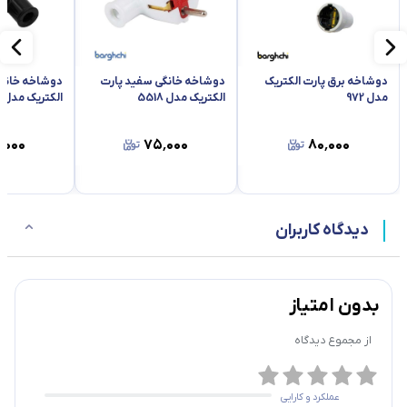
دوشاخه برق پارت الکتریک
دوشاخه خانگی سفید پارت
دوشاخه خانگ
مشخصات فیزیکی :
مدل 972
الکتریک مدل 5518
الکتریک مدل 5519
ابعاد
35*55*60
٬۰۰۰
۷۵٬۰۰۰
۸۰٬۰۰۰
وزن
35
مشخصات فنی :
دیدگاه کاربران
تعداد پریزها
1عدد
حداکثر توان قابل پشتیبانی
4000 ولت آمپر
بدون امتیاز
از مجموع
دیدگاه
حداکثر جریان انتقالی
16 آمپر
محافظ داخلی
ندارد
عملکرد و کارایی