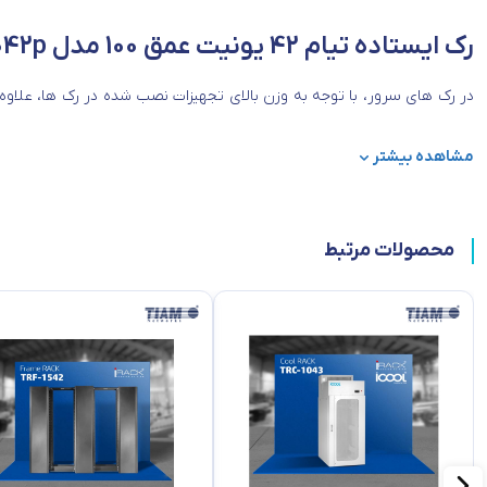
رک ایستاده تیام 42 یونیت عمق 100 مدل TRI-1042p
در رک های سرور، با توجه به وزن بالای تجهیزات نصب شده در رک ها، علاوه
ها نیز به گونه ای طراحی شده اند که قابلیت ایستایی مناسب و تحمل وزن 
مشاهده بیشتر
سرور به گونه ای طراحی شده است که قابلیت گردش مناسب هوا و امکان هد
فن سقفی و در برخی از مدل ها امکان نصب چهار عدد فن بر روی
رک شبکه
وج
محصولات مرتبط
توان برق مصرفی این تجهیزات، از انواع سیستم های سرمایشی و درهای مجهز بـه سیستم تهـویه از جمله،Perforated Door
همچنین با توجه به حساسیت تجهیزات نصب شده در رک های سرور و لزوم کنـ