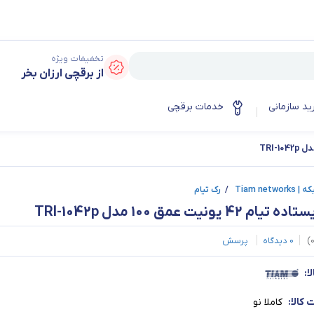
تخفیفات ویژه
از برقچی ارزان بخر
ید سازمانی
خدمات برقچی
Tiam netwo
/
رک تیام
یام 42 یونیت عمق 100 مدل TRI-1042p
)
0
دیدگاه
پرسش
ا:
کالا:
کاملا نو