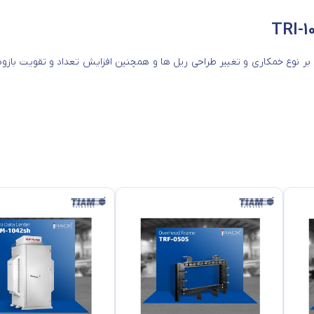
 بر نوع خمکاری و تغییر طراحی ریل ها و همچنین افزایش تعداد و تقویت بازو
زیاد این تجهیزات را داشته باشند. با توجه به عمق زیاد تجهیزات نصب شده 
ایت آسان جریان هوای سرد را از قسمت جلو به سمت عقب رک ها، دارا باشند
ود دارد. بنابراین توصیه میشود برای استفادۀ تخصصی از
رک ایستاده تیام 42 یونیت عمق 100 مدل TRI-1042p
Fan Door  و Exhausted Door استفاده شود.
ترل دقیق شرایط محیطی، سیستم هوشمند کنترل دسترسی و کنـترل شرایط محی