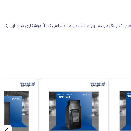
های افقی نگهدارندۀ ریل ها، ستون ها و شاسی کاملاً جوشکاری شده این رک
در رک های سرور و تعبیۀ فن ها در قسمت پشت این تجهیزات، ابعاد رک های
. اغلب به دلیل نصب توامان تجهیزات شبکه و سرور در داخل
رک ایستاده
،
به عنوان رک های سرور، بـه دلیل بالا بودن
طی در برخی از انواع این رک ها تعبیه شده است.