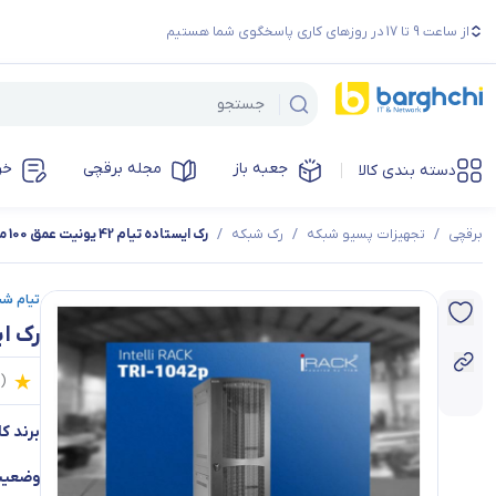
از ساعت 9 تا 17 در روزهای کاری پاسخگوی شما هستیم
جعبه باز
مجله برقچی
خر
دسته بندی کالا
برقچی
/
تجهیزات پسیو شبکه
/
رک شبکه
/
رک ایستاده تیام 42 یونیت عمق 100 مدل TRI-1042p
تیام شبکه | rks
رک ایستاده ت
0
(
برند کال
وضعیت 