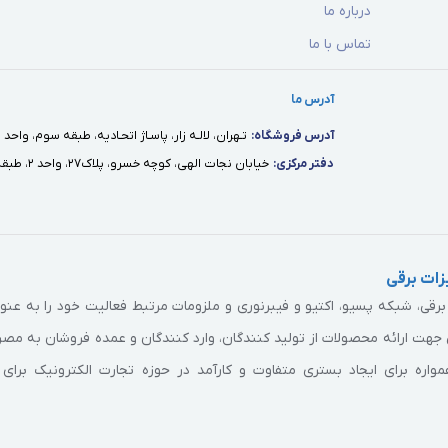
درباره ما
حمل وزن بیشتر
تماس با ما
ولید همزمان با افزایش کیفیت و استحکام قطعات
آدرس ما
آدرس فروشگاه:
تـهران، لالـه زار، پاسـاژ اتحـاديه، طبقه سوم، واحد ١٢
دفتر مركزى:
خيابان نجات الهى، كوچه خسرو، پلاك٢٧، واحد ٢، طبقه اول
 توری
ات برقی
ی، شبکه پسیو، اکتیو و فیبرنوری و ملزومات مرتبط فعالیت خود را به عن
جهت ارائه محصولات از تولید کنندگان، وارد کنندگان و عمده فروشان به مص
اره برای ایجاد بستری متفاوت و کارآمد در حوزه تجارت الکترونیک برای 
ماژول سیستم هوشمند به منظور سهولت در تعمیر و تعویض فن و سیستم ه