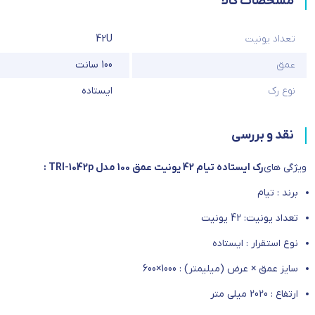
مشخصات کالا
تعداد یونیت
42U
عمق
100 سانت
نوع رک
ایستاده
نقد و بررسی
ویژگی های
رک ایستاده تیام 42 یونیت عمق 100 مدل TRI-1042p :
برند : تیام
تعداد یونیت: 42 یونیت
نوع استقرار : ایستاده
سایز عمق × عرض (میلیمتر) : 1000×600
ارتفاع : 2020 میلی متر