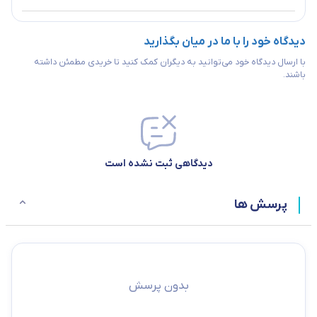
کیفیت
Weighted Round Robin
خدمات
ندارد
(WRR)
(QOS)
دیدگاه خود را با ما در میان بگذارید
با ارسال دیدگاه خود می‌توانید به دیگران کمک کنید تا خریدی مطمئن داشته
عملکرد
MAC-address table
8K
باشند.
گواهی نامه ها
 Class A, VCCI Class A
سایر
ویژگی‌ها
پشتیبانی از D-LINK
دارد
Green
دیدگاهی ثبت نشده است
گارانتی
گارانتی
2 سال گارانتی ایزی
پرسش ها
بدون پرسش