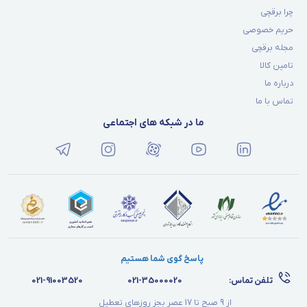
چرا برقچی
حریم خصوصی
مجله برقچی
تامین کالا
درباره ما
تماس با ما
ما در شبکه های اجتماعی
پاسخ گوی شما هستیم
تلفن تماس:
021-35000020
021-91003520
از 9 صبح تا 17 عصر بجز روزهای تعطیل