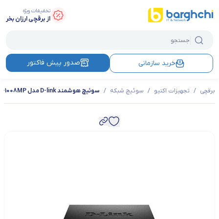
تخفیفات ویژه
از برقچی ارزان بخر
صدور پیش فاکتور
خرید سازمانی
برقچی
/
تجهیزات اکتیو
/
سوئیچ شبکه
/
سوئیچ هوشمند D-link مدل DGS-1008MP