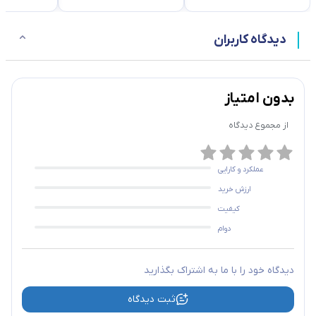
ابعاد(طول*عرض*ارتفاع)
280x180x44
(میلی متر)
دیدگاه کاربران
نشانگر LED
 Per port: Power / Status
بدون امتیاز
داخل رک
ندارد
از مجموع
دیدگاه
PoE plus
PoE plus
دارد
SE-T Gigabit Ethernet,
عملکرد و کارایی
nt Ethernet (EEE), IEEE
ارزش خرید
استانداردهای پورت
rnet, IEEE 802.3x Flow
کیفیت
s half/full duplex mode
ویژگی های
دوام
نرم افزاری
نوع سوئیچ
غیرمدیریتی
دیدگاه خود را با ما به اشتراک بگذارید
ظرفیت سوئیچ
16 Gbps
ثبت دیدگاه