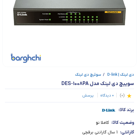
دی لینک | D-link
/
سوئیچ دی لینک
سوییچ دی لینک مدل DES-1008PA
(
0
)
0
دیدگاه
پرسش
برند کالا:
وضعیت کالا:
کاملا نو
گارانتی:
1 سال گارانتی برقچی