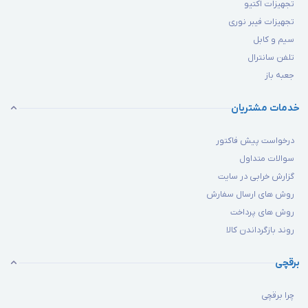
تجهیزات اکتیو
Number of Queues
4
تجهیزات فیبر نوری
per port
کیفیت
سیم و کابل
خدمات
تلفن سانترال
(QOS)
Weighted Round
ندارد
جعبه باز
Robin (WRR)
خدمات مشتریان
پشتیبانی از D-LINK
ندارد
Green
درخواست پیش فاکتور
سایر
ویژگی‌ها
سوالات متداول
CE, FCC
گواهی نامه ها
Class B,
گزارش خرابی در سایت
RoHS
روش های ارسال سفارش
روش های پرداخت
2 سال گارانتی
گارانتی
روند بازگرداندن کالا
گارانتی
ایزی
برقچی
چرا برقچی