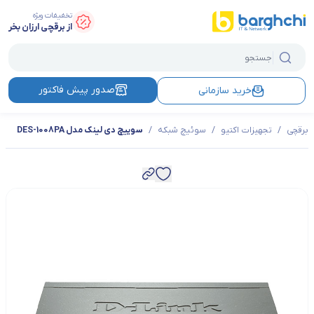
تخفیفات ویژه
از برقچی ارزان بخر
صدور پیش فاکتور
خرید سازمانی
برقچی
/
تجهیزات اکتیو
/
سوئیچ شبکه
/
سوییچ دی لینک مدل DES-1008PA