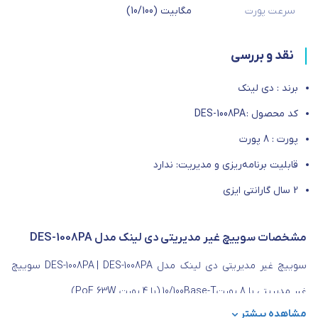
سرعت پورت
مگابیت (10/100)
نقد و بررسی
برند : دی لینک
کد محصول : DES-1008PA
پورت : 8 پورت
قابلیت برنامه‌ریزی و مدیریت: ندارد
2 سال گارانتی ایزی
مشخصات سوییچ غیر مدیریتی دی لینک مدل DES-1008PA
سوییچ غیر مدیریتی دی لینک مدل DES-1008PA | DES-1008PA سوییچ
غیر مدیریتی با 8 پورت10/100Base-T (با 4 پورت PoE 63W)
مشاهده بیشتر