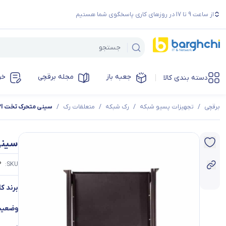
از ساعت 9 تا 17 در روزهای کاری پاسخگوی شما هستیم
جعبه باز
مجله برقچی
خر
دسته بندی کالا
برقچی
/
تجهیزات پسیو شبکه
/
رک شبکه
/
متعلقات رک
/
سینی متحرک تخت HPI
سینی 
P
SKU:
برند کال
وضعیت 