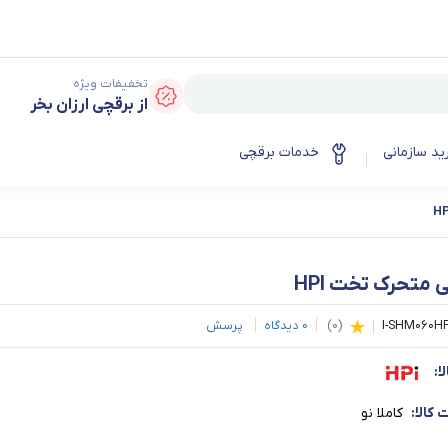
تخفیفات ویژه
از برقچی ارزان بخر
ید سازمانی
خدمات برقچی
متحرک تخت HPI
I-SHM060H
(
0
)
0
دیدگاه
پرسش
ا:
کالا:
کاملا نو