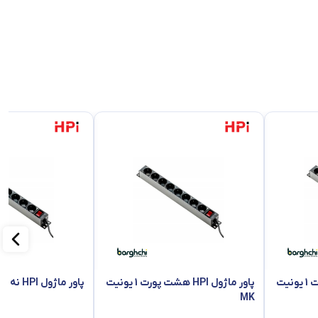
گیری ماوس و کیبورد بر روی سینی متحرک می باشد. سینی متحرک تخت را تنها می توانید برای قرار گیری تجهیزات سبک مانند مانتیور رک مونت ، لپتاپ ، ماوس و کیبورد استفاده کنید زیرا تحمل وزن بیش از 12 کیلوگرم را ندارد که
و می توانید پس از تنظیم با استفاده از پیچ و مهره رک آن را در داخل رک
پاور ماژول HPI هشت پورت 1 یونیت
پاور ماژول HPI هشت پورت 1 یونیت
پاور ماژول HPI نه پورت 1 یونیت
MK