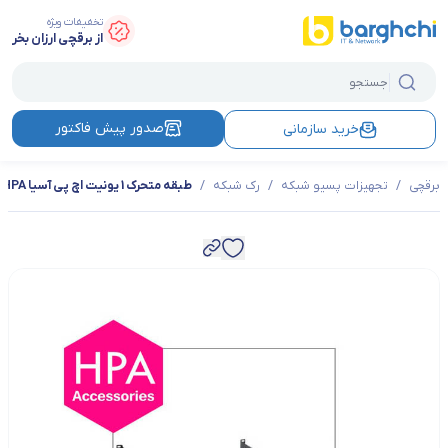
تخفیفات ویژه
از برقچی ارزان بخر
صدور پیش فاکتور
خرید سازمانی
برقچی
/
تجهیزات پسیو شبکه
/
رک شبکه
/
طبقه متحرک 1 یونیت اچ پی آسیا HPA