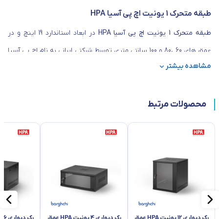
طبقه متحرک 1 یونیت اچ پی آسیا HPA
طبقه متحرک 1 یونیت اچ پی آسیا HPA
در ابعاد استاندارد 19 اینچ و در
عمق های 60 ،80 و 100 سانتی متری توسط شرکتی ایرانی به نام اچ پی آسیا
مشاهده بیشتر
تولید می شوند. سینی متحرک 1 یونیت به منظور قرار گیری ماوس و
کیبورد درون
رک شبکه
طراحی شده و به صورت کشویی باز و بسته می
محصولات مرتبط
شود. جنس بدنه سینی متحرک 13103105 از آلیاژ فلز ساخته شده تا تحمل
وزن بیشتری را در برابر تجهیزاتی که بر روی آن قرار می گیرد داشته باشد.
این محصول
رک HPA
دارای دو ریل دوبل بلبرینگی تایوانی و استوپ
نگهدارنده طبقه می باشد.
رک دیواری 12 یونیت HPA عمق
رک دیواری 4 یونیت HPA عمق
رک دیواری 6 یونیت HPA