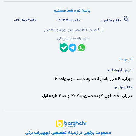
پاسخ گوی شما هستیم
تلفن تماس:
021-35000020
021-91003520
از 9 صبح تا 17 عصر بجز روزهای تعطیل
سایر راه های ارتباطی
آدرس ما
آدرس فروشگاه:
تـهران، لالـه زار، پاسـاژ اتحـاديه، طبقه سوم، واحد ١٢
دفتر مركزى:
خيابان نجات الهى، كوچه خسرو، پلاك٢٧، واحد ٢، طبقه اول
مجموعه برقچی در زمینه تخصصی تجهیزات برقی