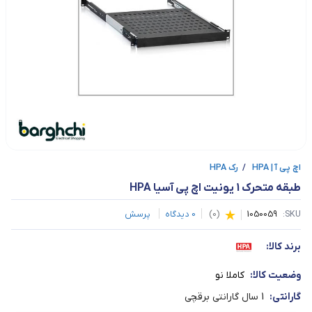
اچ پی آ | HPA
/
رک HPA
طبقه متحرک 1 یونیت اچ پی آسیا HPA
SKU:
1050059
(
0
)
0
دیدگاه
پرسش
برند کالا:
وضعیت کالا:
کاملا نو
گارانتی:
1 سال گارانتی برقچی