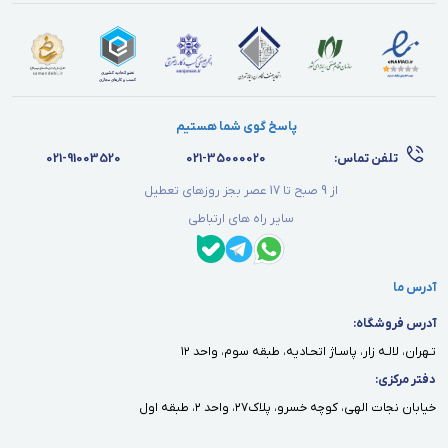
پاسخ گوی شما هستیم
تلفن تماس:
021-35000020
021-91003520
از 9 صبح تا 17 عصر بجز روزهای تعطیل
سایر راه های ارتباطی
آدرس ما
آدرس فروشگاه:
تـهران، لالـه زار، پاسـاژ اتحـاديه، طبقه سوم، واحد ١٢
دفتر مركزى:
خيابان نجات الهى، كوچه خسرو، پلاك٢٧، واحد ٢، طبقه اول