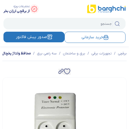
تخفیفات ویژه
از برقچی ارزان بخر
صدور پیش فاکتور
خرید سازمانی
برقچی
/
تجهیزات برقی
/
برق و ساختمان
/
سه راهی برق
/
محافظ ولتاژ یخچال و