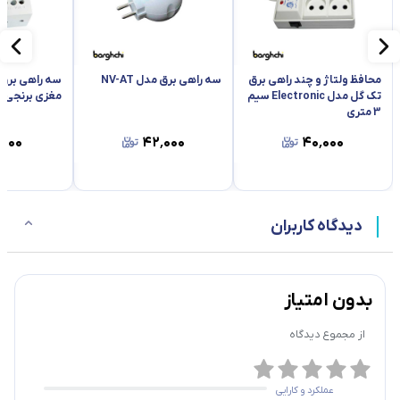
حداکثر جریان انتقالی
16 آمپر
ولتاژ ورودی
220 ولت
محافظ ولتاژ و چند راهی برق
سه راهی برق مدل NV-AT
سه راهی برق 
تک گل مدل Electronic سیم
مغزی برنجی
3 متری
حداقل ولتاژ برای قطع شدن جریان
243 ولت
۵۰۰
۴۲٬۰۰۰
۴۰٬۰۰۰
حداکثر ولتاژ برای قطع شدن جریان
178 ولت
زمان تاخیر
4-5 دقیقه
دیدگاه کاربران
جنس بدنه
پلمیمر مقاوم به ضربه
طول کابل
1 متر
بدون امتیاز
از مجموع
دیدگاه
دکمه روشن و خاموش
ندارد
پورت USB برای شارژ
ندارد
عملکرد و کارایی