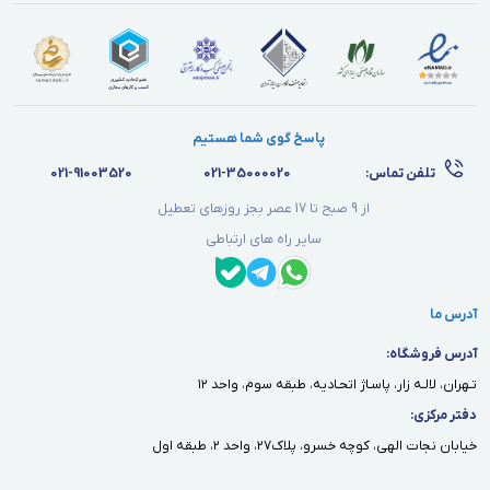
پاسخ گوی شما هستیم
تلفن تماس:
021-35000020
021-91003520
از 9 صبح تا 17 عصر بجز روزهای تعطیل
سایر راه های ارتباطی
آدرس ما
آدرس فروشگاه:
تـهران، لالـه زار، پاسـاژ اتحـاديه، طبقه سوم، واحد ١٢
دفتر مركزى:
خيابان نجات الهى، كوچه خسرو، پلاك٢٧، واحد ٢، طبقه اول