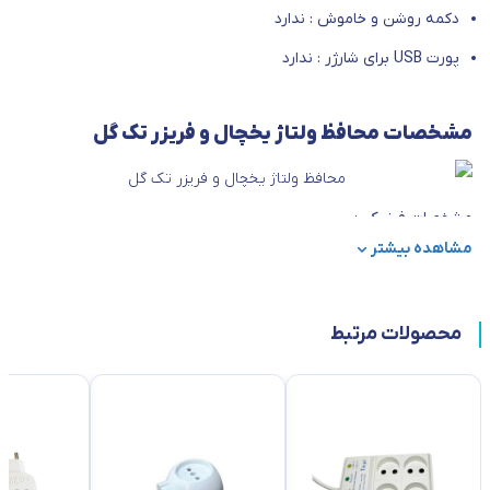
دکمه روشن و خاموش : ندارد
پورت USB برای شارژر : ندارد
مشخصات محافظ ولتاژ یخچال و فریزر تک گل
مشخصات فیزیکی :
مشاهده بیشتر
ابعاد
17*12*8
وزن
300
محصولات مرتبط
مشخصات فنی :
تعداد پریزها
2 عدد
حداکثر توان قابل پشتیبانی
3000 ولت آمپر