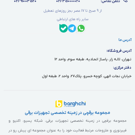
تلفن تماس:
021-35000020
021-91003520
از 9 صبح تا 17 عصر بجز روزهای تعطیل
سایر راه های ارتباطی
آدرس ما
آدرس فروشگاه:
تـهران، لالـه زار، پاسـاژ اتحـاديه، طبقه سوم، واحد ١٢
دفتر مركزى:
خيابان نجات الهى، كوچه خسرو، پلاك٢٧، واحد ٢، طبقه اول
مجموعه برقچی در زمینه تخصصی تجهیزات برقی
مجموعه برقچی در زمینه تخصصی تجهیزات برقی، شبکه پسیو، اکتیو و
فیبرنوری و ملزومات مرتبط فعالیت خود را به عنوان مجموعه ای پیش رو در