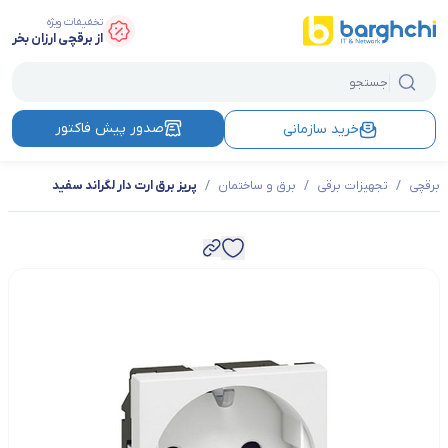
تخفیفات ویژه
از برقچی ارزان بخر
صدور پیش فاکتور
خرید سازمانی
برقچی
/
تجهیزات برقی
/
برق و ساختمان
/
پریز برق ارت دار لگراند سفید