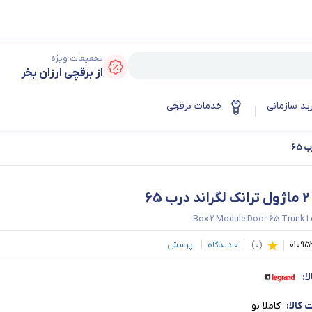
تخفیفات ویژه
از برقچی ارزان بخر
ید سازمانی
خدمات برقچی
65
Box 2 Module Door 65 Trunk L
01095
(
0
)
0
دیدگاه
پرسش
ا:
کالا:
کاملا نو