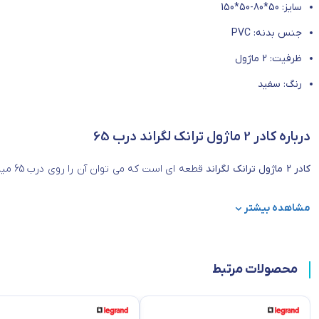
سایز: 50*80-50*150
جنس بدنه: PVC
ظرفیت: 2 ماژول
رنگ‌: سفید
درباره کادر 2 ماژول ترانک لگراند درب 65
کادر 2 ماژول ترانک لگراند
قطعه ای است که می توان آن را روی درب 65 میلی‌متری لگراند نصب کرد و مکانیزم کلید یا پریز مورد نظر را داخل آن قرار داد. این محصول
می‌کند، یعنی 1 پریز استاندارد در آن جای می‌گیرد. با استفاده از این محصول شما می‌توانید کلیدهای خاص و پریزهای خود را بدون کندن دیوار روی بدنه
مشاهده بیشتر
تجهیزات الکترونیکی محیط را به صورت یک جا داشته باشید.
برند:
لگراند فرانسه (
legrand
)
کد محصول: 010952
محصولات مرتبط
مشخصات فنی: