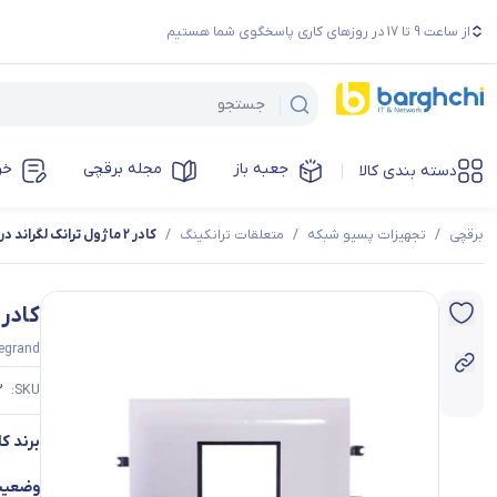
از ساعت 9 تا 17 در روزهای کاری پاسخگوی شما هستیم
جعبه باز
مجله برقچی
خر
دسته بندی کالا
برقچی
/
تجهیزات پسیو شبکه
/
متعلقات ترانکینگ
/
کادر 2 ماژول ترانک لگراند درب 65
کادر 2 ماژول ترانک لگراند درب 
egrand
2
SKU:
برند کال
وضعیت 