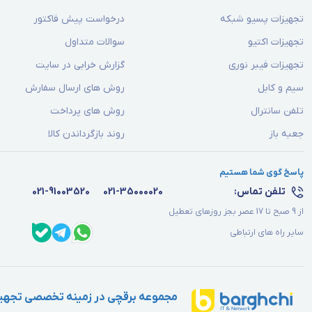
تجهیزات پسیو شبکه
درخواست پیش فاکتور
تجهیزات اکتیو
سوالات متداول
تجهیزات فیبر نوری
گزارش خرابی در سایت
سیم و کابل
روش های ارسال سفارش
تلفن سانترال
روش های پرداخت
جعبه باز
روند بازگرداندن کالا
پاسخ گوی شما هستیم
تلفن تماس:
021-35000020
021-91003520
از 9 صبح تا 17 عصر بجز روزهای تعطیل
سایر راه های ارتباطی
مجموعه برقچی در زمینه تخصصی تجهیز