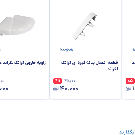
ک لگراند 150
،
را دارا می باشد.
که داخل تراکینگ استفاده می شود.
د
قطعه اتصال بدنه گیره ای ترانک
زاویه خارجی ترانک لگراند 50*105
لگراند
۰۰۰
%
11
۴۵٬۰۰۰
%
5
۰۰۰
۴۰٬۰۰۰
 بگذارید