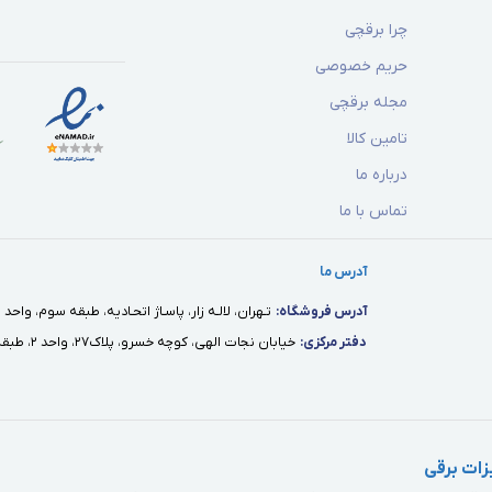
چرا برقچی
حریم خصوصی
مجله برقچی
تامین کالا
درباره ما
تماس با ما
آدرس ما
آدرس فروشگاه:
تـهران، لالـه زار، پاسـاژ اتحـاديه، طبقه سوم، واحد ١٢
دفتر مركزى:
خيابان نجات الهى، كوچه خسرو، پلاك٢٧، واحد ٢، طبقه اول
ات برقی