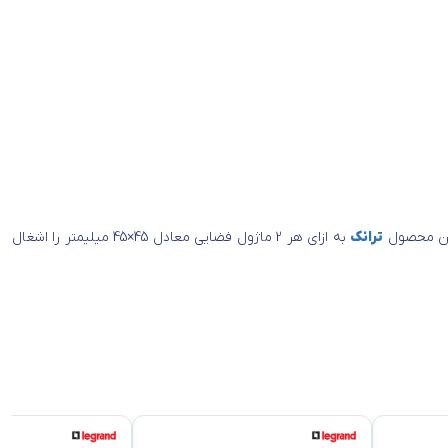
ترانک
به ازای هر 2 ماژول فضایی معادل 45×45 میلیمتر را اشغال
انکینگ لگراند
موردنظرتان نصب نمایید و مجموعه ای یکپارچه و منسجم از