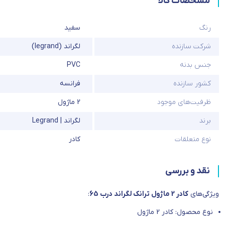
مشخصات کالا
رنگ
سفید
شرکت سازنده
لگراند (legrand)
جنس بدنه
PVC
کشور سازنده
فرانسه
ظرفیت‌های موجود
2 ماژول
برند
لگراند | Legrand
نوع متعلقات
کادر
نقد و بررسی
ویژگی‌های
کادر 2 ماژول ترانک لگراند درب 65
:
نوع محصول: کادر 2 ماژول