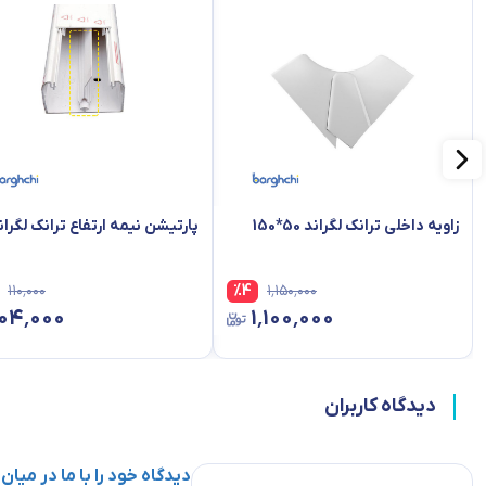
این نوع کادر قابلیت نصب بر روی ترانک های با درب 65، ترانک لگراند 85 و
تران
از این کادر ها برای تعبیه جای پریزها و کلیدهای روشنایی و یا پورت های شب
این قطعه برای مکانیسم های موزائیک و آرتئور می باشد
دارای 1 خانه و 2 ماژول
جنس بدنه: PVC
رنگ: سفید
زاویه داخلی ترانک لگراند 50*150
پارتیشن نیمه ارتفاع ترانک لگران
۱۱۰٬۰۰۰
%
4
۱٬۱۵۰٬۰۰۰
۱۰۴٬۰۰۰
۱٬۱۰۰٬۰۰۰
دیدگاه کاربران
دیدگاه خود را با ما در میان