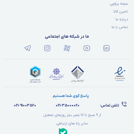
مجله برقچی
تامین کالا
درباره ما
تماس با ما
ما در شبکه های اجتماعی
پاسخ گوی شما هستیم
تلفن تماس:
021-35000020
021-91003520
از 9 صبح تا 17 عصر بجز روزهای تعطیل
سایر راه های ارتباطی