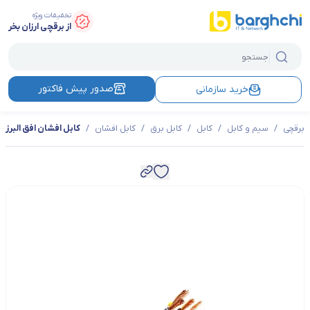
تخفیفات ویژه
از برقچی ارزان بخر
صدور پیش فاکتور
خرید سازمانی
برقچی
/
سیم و کابل
/
کابل
/
کابل برق
/
کابل افشان
/
کابل افشان افق البرز 5*4