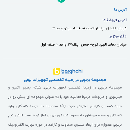
آدرس ما
آدرس فروشگاه:
تـهران، لالـه زار، پاسـاژ اتحـاديه، طبقه سوم، واحد ١٢
دفتر مركزى:
خيابان نجات الهى، كوچه خسرو، پلاك٢٧، واحد ٢، طبقه اول
مجموعه برقچی در زمینه تخصصی تجهیزات برقی
مجموعه برقچی در زمینه تخصصی تجهیزات برقی، شبکه پسیو، اکتیو و
فیبرنوری و ملزومات مرتبط فعالیت خود را به عنوان مجموعه ای پیش رو در
حوزه کسب و کارهای اینترنتی جهت ارائه محصولات از تولید کنندگان، وارد
کنندگان و عمده فروشان به مصرف کنندگان نهایی آغاز کرده است. تلاش تیم
برقچی همواره برای ایجاد بستری متفاوت و کارآمد در حوزه تجارت الکترونیک