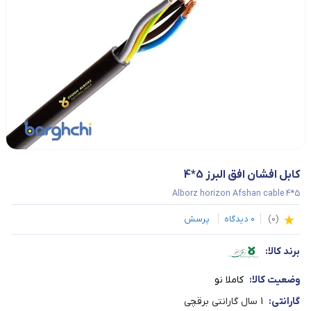
کابل افشان افق البرز 5*4
Alborz horizon Afshan cable 4*5
(
0
)
0
دیدگاه
پرسش
برند کالا:
وضعیت کالا:
کاملا نو
گارانتی:
1 سال گارانتی برقچی