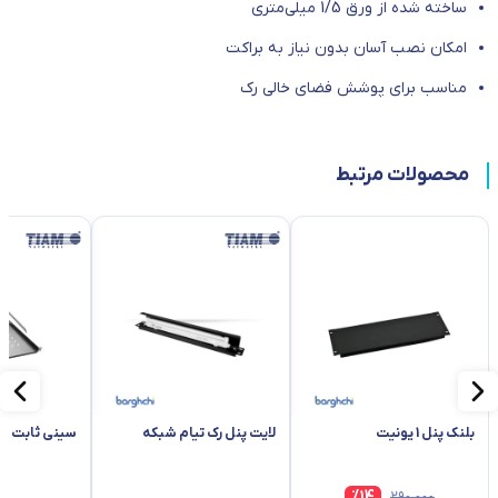
ساخته شده از ورق 1/5 میلی‌متری
امکان نصب آسان بدون نیاز به براکت
مناسب برای پوشش فضای خالی رک
محصولات مرتبط
بلنک پنل 1 یونیت
لایت پنل رک تیام شبکه
سینی ثابت رک
%
14
۲۹۰٬۰۰۰