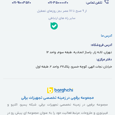
تلفن تماس:
021-35000020
021-91003520
از 9 صبح تا 17 عصر بجز روزهای تعطیل
سایر راه های ارتباطی
آدرس ما
آدرس فروشگاه:
تـهران، لالـه زار، پاسـاژ اتحـاديه، طبقه سوم، واحد ١٢
دفتر مركزى:
خيابان نجات الهى، كوچه خسرو، پلاك٢٧، واحد ٢، طبقه اول
مجموعه برقچی در زمینه تخصصی تجهیزات برقی
مجموعه برقچی در زمینه تخصصی تجهیزات برقی، شبکه پسیو، اکتیو و
فیبرنوری و ملزومات مرتبط فعالیت خود را به عنوان مجموعه ای پیش رو در