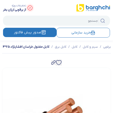
تخفیفات ویژه
از برقچی ارزان بخر
صدور پیش فاکتور
خرید سازمانی
برقچی
/
سیم و کابل
/
کابل
/
کابل برق
/
کابل مفتول خراسان افشارنژاد 25*4