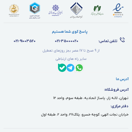
پاسخ گوی شما هستیم
تلفن تماس:
021-35000020
021-91003520
از 9 صبح تا 17 عصر بجز روزهای تعطیل
سایر راه های ارتباطی
آدرس ما
آدرس فروشگاه:
تـهران، لالـه زار، پاسـاژ اتحـاديه، طبقه سوم، واحد ١٢
دفتر مركزى:
خيابان نجات الهى، كوچه خسرو، پلاك٢٧، واحد ٢، طبقه اول