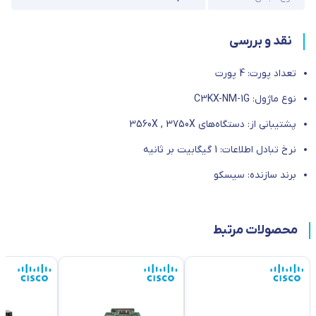
نقد و بررسی
تعداد پورت: 4 پورت
نوع ماژول: C3KX-NM-1G
پشتیبانی از: دستگاه‌های 3560X , 3750X
نرخ تبادل اطلاعات: 1 گیگابیت بر ثانیه
برند سازنده: سیسکو
محصولات مرتبط