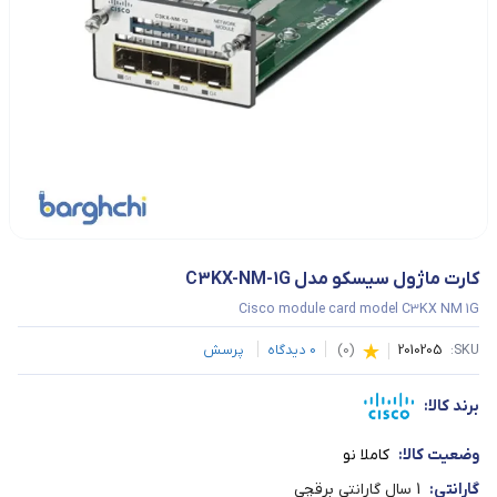
کارت ماژول سیسکو مدل C3KX-NM-1G
Cisco module card model C3KX NM 1G
SKU:
2010205
(
0
)
0
دیدگاه
پرسش
برند کالا:
وضعیت کالا:
کاملا نو
گارانتی:
1 سال گارانتی برقچی