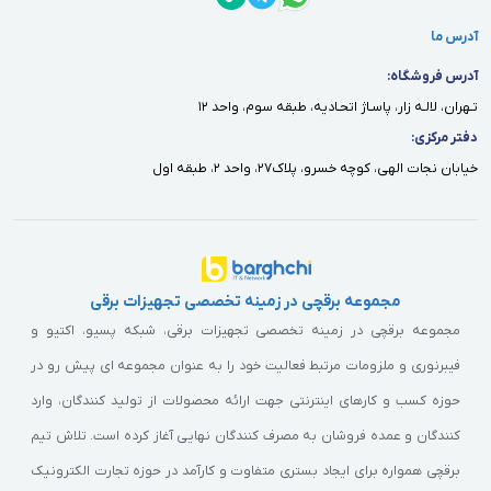
آدرس ما
آدرس فروشگاه:
تـهران، لالـه زار، پاسـاژ اتحـاديه، طبقه سوم، واحد ١٢
دفتر مركزى:
خيابان نجات الهى، كوچه خسرو، پلاك٢٧، واحد ٢، طبقه اول
مجموعه برقچی در زمینه تخصصی تجهیزات برقی
مجموعه برقچی در زمینه تخصصی تجهیزات برقی، شبکه پسیو، اکتیو و
فیبرنوری و ملزومات مرتبط فعالیت خود را به عنوان مجموعه ای پیش رو در
حوزه کسب و کارهای اینترنتی جهت ارائه محصولات از تولید کنندگان، وارد
کنندگان و عمده فروشان به مصرف کنندگان نهایی آغاز کرده است. تلاش تیم
برقچی همواره برای ایجاد بستری متفاوت و کارآمد در حوزه تجارت الکترونیک