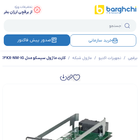
تخفیفات ویژه
از برقچی ارزان بخر
صدور پیش فاکتور
خرید سازمانی
برقچی
/
تجهیزات اکتیو
/
ماژول شبکه
/
کارت ماژول سیسکو مدل C3KX-NM-1G