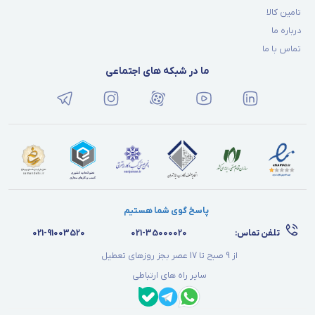
تامین کالا
درباره ما
تماس با ما
ما در شبکه های اجتماعی
پاسخ گوی شما هستیم
تلفن تماس:
021-35000020
021-91003520
از 9 صبح تا 17 عصر بجز روزهای تعطیل
سایر راه های ارتباطی