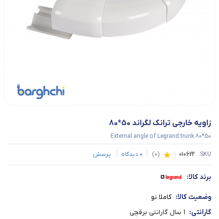
زاویه خارجی ترانک لگراند 50*80
External angle of Legrand trunk 80*50
SKU:
010622
(
0
)
0
دیدگاه
پرسش
برند کالا:
وضعیت کالا:
کاملا نو
گارانتی:
1 سال گارانتی برقچی