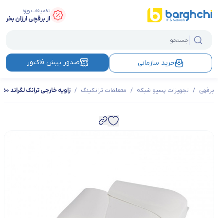
تخفیفات ویژه
از برقچی ارزان بخر
صدور پیش فاکتور
خرید سازمانی
برقچی
/
تجهیزات پسیو شبکه
/
متعلقات ترانکینگ
/
زاویه خارجی ترانک لگراند 50*80