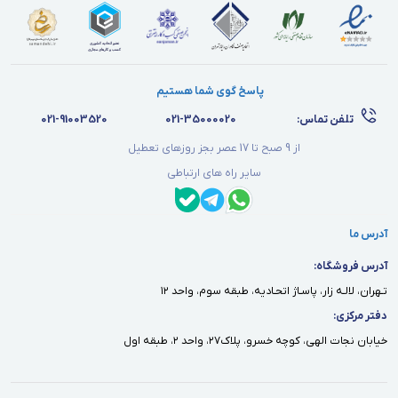
پاسخ گوی شما هستیم
تلفن تماس:
021-35000020
021-91003520
از 9 صبح تا 17 عصر بجز روزهای تعطیل
سایر راه های ارتباطی
آدرس ما
آدرس فروشگاه:
تـهران، لالـه زار، پاسـاژ اتحـاديه، طبقه سوم، واحد ١٢
دفتر مركزى:
خيابان نجات الهى، كوچه خسرو، پلاك٢٧، واحد ٢، طبقه اول