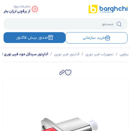
تخفیفات ویژه
از برقچی ارزان بخر
صدور پیش فاکتور
خرید سازمانی
برقچی
/
تجهیزات فیبر نوری
/
آداپتور فیبر نوری
/
آداپتور سینگل مود فیبر نوری FC LC SM SX UPC