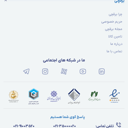
برقچی
چرا برقچی
حریم خصوصی
مجله برقچی
تامین کالا
درباره ما
تماس با ما
ما در شبکه های اجتماعی
پاسخ گوی شما هستیم
تلفن تماس:
021-35000020
021-91003520