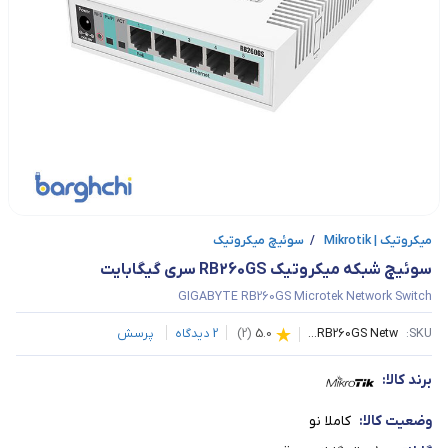
میکروتیک | Mikrotik
/
سوئیچ میکروتیک
سوئیچ شبکه میکروتیک RB260GS سری گیگابایت
GIGABYTE RB260GS Microtek Network Switch
SKU:
RB260GS Netw...
5.0
(
2
)
2
دیدگاه
پرسش
برند کالا:
وضعیت کالا:
کاملا نو