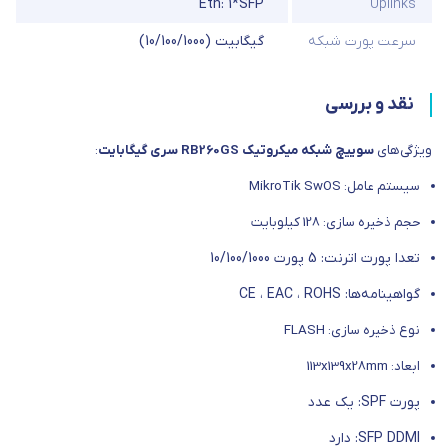
Eth: 1*SFP
Uplinks
سرعت پورت شبکه
گیگابیت (10/100/1000)
نقد و بررسی
ویژگی‌های
سوییچ شبکه میکروتیک RB260GS سری گیگابایت
:
سیستم عامل: MikroTik SwOS
حجم ذخیره سازی: 128 کیلوبایت
تعدا پورت اترنت: 5 پورت 10/100/1000
گواهینامه‌ها: CE ، EAC ، ROHS
نوع ذخیره سازی: FLASH
ابعاد: 113x139x28mm
پورت SPF: یک عدد
SFP DDMI: دارد