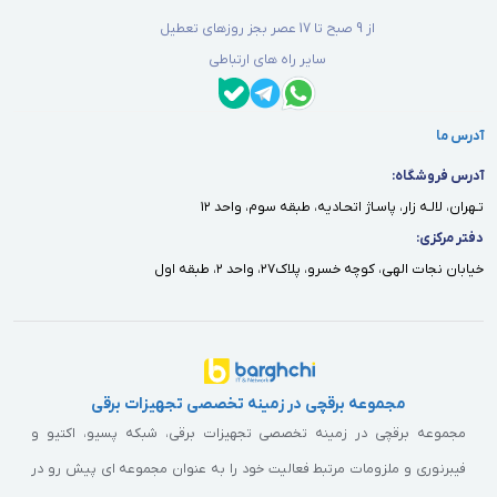
از 9 صبح تا 17 عصر بجز روزهای تعطیل
سایر راه های ارتباطی
آدرس ما
آدرس فروشگاه:
تـهران، لالـه زار، پاسـاژ اتحـاديه، طبقه سوم، واحد ١٢
دفتر مركزى:
خيابان نجات الهى، كوچه خسرو، پلاك٢٧، واحد ٢، طبقه اول
مجموعه برقچی در زمینه تخصصی تجهیزات برقی
مجموعه برقچی در زمینه تخصصی تجهیزات برقی، شبکه پسیو، اکتیو و
فیبرنوری و ملزومات مرتبط فعالیت خود را به عنوان مجموعه ای پیش رو در