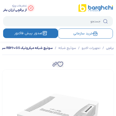
تخفیفات ویژه
از برقچی ارزان بخر
صدور پیش فاکتور
خرید سازمانی
برقچی
/
تجهیزات اکتیو
/
سوئیچ شبکه
/
سوئیچ شبکه میکروتیک RB260GS سری گیگابایت