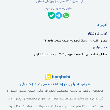
از 9 صبح تا 17 عصر بجز روزهای تعطیل
کامپیوترهای مبتنی بر استاندارد x86 سخت‌افزار
به وایرلس
سایر راه های ارتباطی
را به روتر شبکه تبدیل می‌کند.
مسیریابی
قابلیت
مدیریت
پهنای باند
آدرس ما
آدرس فروشگاه:
تـهران، لالـه زار، پاسـاژ اتحـاديه، طبقه سوم، واحد ١٢
محصولات سخت‌افزاری میکروتیک
دفتر مركزى:
خيابان نجات الهى، كوچه خسرو، پلاك٢٧، واحد ٢، طبقه اول
شرکت میکروتیک از سال 2002 با هدف ساختن تجهیزات حرفه‌ای به سطوح
بالاتر، شبکه تولیدات سخت‌افزاری را آغاز کرد و به رقابت با برند سیسکو
پرداخت. مهم‌ترین مزیت سخت‌افزاری محصولات میکروتیک سهولت در
راه‌اندازی آن‌ها است. تجهیزات میکروتیک شامل محصولاتی مانند مودم‌ها،
مجموعه برقچی در زمینه تخصصی تجهیزات برقی
مجموعه برقچی در زمینه تخصصی تجهیزات برقی، شبکه پسیو، اکتیو و
روتر‌ها، تجهیزات مربوط به ارتباطات بی‌سیم (wireless)، منبع تغذیه،
فیبرنوری و ملزومات مرتبط فعالیت خود را به عنوان مجموعه ای پیش رو در
کانورتر و... هستند. که در ادامه بیشتر با آنها آشنا می‌شوید.
حوزه کسب و کارهای اینترنتی جهت ارائه محصولات از تولید کنندگان، وارد
روتر‌های میکروتیک بر اساس ویژگی‌های سخت‌افزاری به 7 دسته کلی