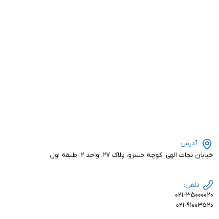
آدرس
خیابان نجات الهی، کوچه خسرو، پلاک ۲۷، واحد ۲، طبقه اول
تلفن:
021-35000020
021-91003520