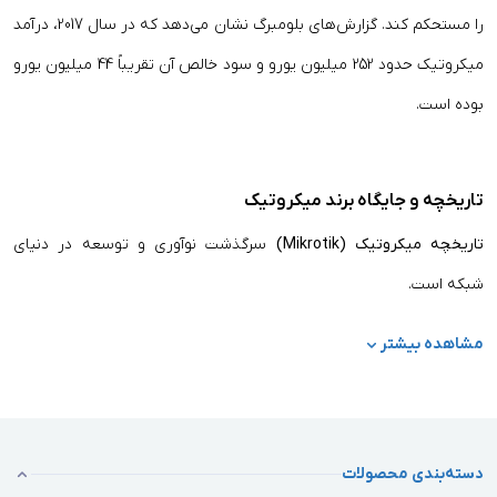
را مستحکم کند. گزارش‌های بلومبرگ نشان می‌دهد که در سال 2017، درآمد
میکروتیک حدود 252 میلیون یورو و سود خالص آن تقریباً 44 میلیون یورو
بوده است.
تاریخچه و جایگاه برند میکروتیک
تاریخچه میکروتیک (Mikrotik)
سرگذشت نوآوری و توسعه در دنیای
شبکه است.
این شرکت در سال 1996 توسط آرنیس ریکسینز در لتونی تأسیس شد و از
مشاهده بیشتر
همان ابتدا تمرکز خود را روی ارائه راهکارهای شبکه‌ای برای ارائه‌دهندگان
خدمات اینترنتی (ISP) گذاشت. در سال 1997، میکروتیک با همکاری اینتل،
نرم‌افزار قدرتمند RouterOS را عرضه کرد که پایه و اساس سیستم‌های
دسته‌بندی محصولات
روتر و مدیریت شبکه این برند شد و به سرعت توجه بازار جهانی را به خود