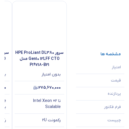
سرور HPE ProLiant DL380
مشخصه ها
Gen10 12LFF CTO مدل
P19718-B21
امتیاز
بدون امتیاز
بدون
قیمت
۰۰۰
۲۷۵٬۶۷۰٬۰۰۰
پردازنده
تا 2× Intel Xeon
فرم فکتور
Scalable
یا 2 عدد)
چیپست
رکمونت 2U
رکمو