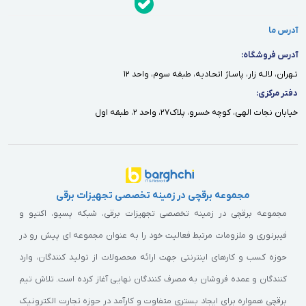
آدرس ما
آدرس فروشگاه:
تـهران، لالـه زار، پاسـاژ اتحـاديه، طبقه سوم، واحد ١٢
دفتر مركزى:
خيابان نجات الهى، كوچه خسرو، پلاك٢٧، واحد ٢، طبقه اول
مجموعه برقچی در زمینه تخصصی تجهیزات برقی
مجموعه برقچی در زمینه تخصصی تجهیزات برقی، شبکه پسیو، اکتیو و
فیبرنوری و ملزومات مرتبط فعالیت خود را به عنوان مجموعه ای پیش رو در
حوزه کسب و کارهای اینترنتی جهت ارائه محصولات از تولید کنندگان، وارد
کنندگان و عمده فروشان به مصرف کنندگان نهایی آغاز کرده است. تلاش تیم
برقچی همواره برای ایجاد بستری متفاوت و کارآمد در حوزه تجارت الکترونیک