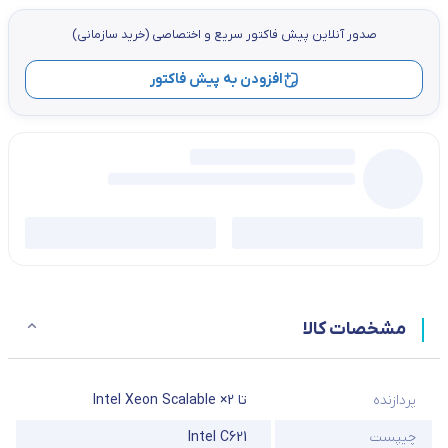
صدور آنلاین پيش فاكتور سریع و اختصاصي (خرید سازمانی)
افزودن به پیش فاکتور
مشخصات کالا
پردازنده
تا 2× Intel Xeon Scalable
چیپست
Intel C621