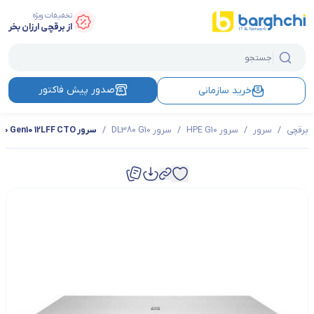
تخفیفات ویژه
از برقچی ارزان بخر
صدور پیش فاکتور
خرید سازمانی
برقچی
/
سرور
/
سرور HPE G10
/
سرور DL380 G10
/
سرور HPE ProLiant DL380 Gen10 12LFF CTO مدل P19718-B21