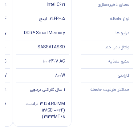
فضای ذخیره‌سازی
Intel C621
C621
نوع حافظه
3.5 اینچ
12LFF
SFF
درایو ها
DDR4 SmartMemory
ory
ولتاژ نامی خط
SSD
SATA
SAS
-
منبع تغذیه
100-240V AC
V AC
گارانتی
800W
00W
حداکثر ظرفیت حافظه
1 سال گارانتی برقچی
1 سال گارانتی برقچی
LRDIMM: تا 3 ترابایت
3TB
(24×128GB –
2933MT/s)