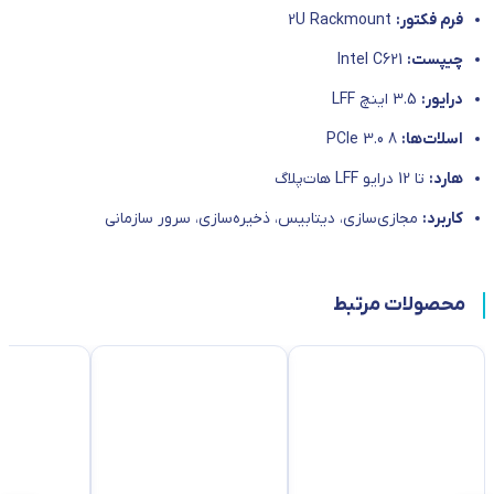
فرم فکتور:
2U Rackmount
چیپست:
Intel C621
درایور:
3.5 اینچ LFF
اسلات‌ها:
8 PCIe 3.0
هارد:
تا 12 درایو LFF هات‌پلاگ
کاربرد:
مجازی‌سازی، دیتابیس، ذخیره‌سازی، سرور سازمانی
محصولات مرتبط