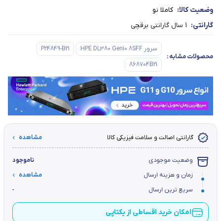
وضعیت کالا:
کاملا نو
گارانتی:
1 سال گارانتی برقچی
سرور HPE DL380 Gen10 8SFF
P24849-B21
محصولات مشابه
:
868704B21
گارانتی اصالت و سلامت فیزیکی کالا
مشاهده
وضعیت موجودی
ناموجود
زمان و هزینه ارسال
مشاهده
سریع ترین ارسال
-
امکان خرید اقساطی از یکتاپی