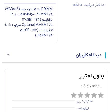
حداکثر ظرفیت حافظه
RDIMM: تا 1.5 ترابایت (24×64GB
– 2933MT/s)
LRDIMM: تا 3
ترابایت (24×128GB –
2933MT/s)
Optane سری 100: تا
6 ترابایت (12×512GB –
2666MT/s)
دیدگاه کاربران
بدون امتیاز
از مجموع
دیدگاه
عملکرد و کارایی
ارزش خرید