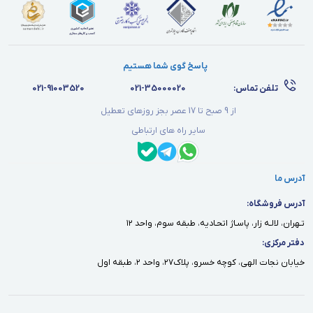
پاسخ گوی شما هستیم
تلفن تماس:
021-35000020
021-91003520
از 9 صبح تا 17 عصر بجز روزهای تعطیل
سایر راه های ارتباطی
آدرس ما
آدرس فروشگاه:
تـهران، لالـه زار، پاسـاژ اتحـاديه، طبقه سوم، واحد ١٢
دفتر مركزى:
خيابان نجات الهى، كوچه خسرو، پلاك٢٧، واحد ٢، طبقه اول