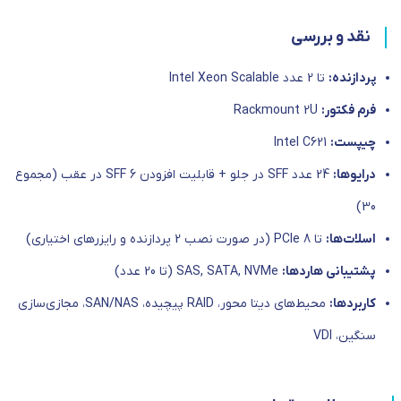
نقد و بررسی
پردازنده:
تا 2 عدد Intel Xeon Scalable
فرم فکتور:
Rackmount 2U
چیپست:
Intel C621
درایوها:
24 عدد SFF در جلو + قابلیت افزودن 6 SFF در عقب (مجموع
30)
اسلات‌ها:
تا 8 PCIe (در صورت نصب 2 پردازنده و رایزرهای اختیاری)
پشتیبانی هاردها:
SAS, SATA, NVMe (تا 20 عدد)
کاربردها:
محیط‌های دیتا محور، RAID پیچیده، SAN/NAS، مجازی‌سازی
سنگین، VDI