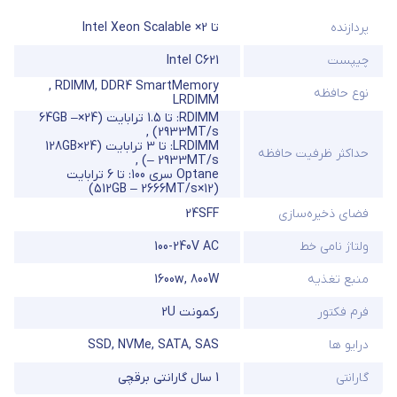
پردازنده
تا 2× Intel Xeon Scalable
چیپست
Intel C621
,
RDIMM
,
DDR4 SmartMemory
نوع حافظه
LRDIMM
RDIMM: تا 1.5 ترابایت (24×64GB –
,
2933MT/s)
LRDIMM: تا 3 ترابایت (24×128GB
حداکثر ظرفیت حافظه
,
– 2933MT/s)
Optane سری 100: تا 6 ترابایت
(12×512GB – 2666MT/s)
فضای ذخیره‌سازی
24SFF
ولتاژ نامی خط
100-240V AC
منبع تغذیه
800W
,
1600w
فرم فکتور
رکمونت 2U
درایو ها
SAS
,
SATA
,
NVMe
,
SSD
گارانتی
1 سال گارانتی برقچی