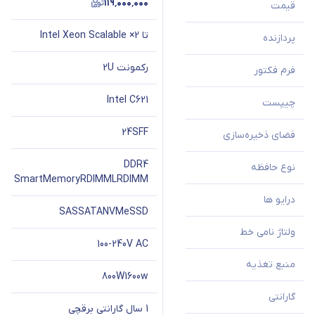
۱۱۹٬۰۰۰٬۰۰۰
قیمت
تا 2× Intel Xeon Scalable
پردازنده
رکمونت 2U
فرم فکتور
Intel C621
چیپست
24SFF
فضای ذخیره‌سازی
DDR4
نوع حافظه
SmartMemory
RDIMM
LRDIMM
درایو ها
SAS
SATA
NVMe
SSD
ولتاژ نامی خط
100-240V AC
منبع تغذیه
800W
1600w
گارانتی
1 سال گارانتی برقچی