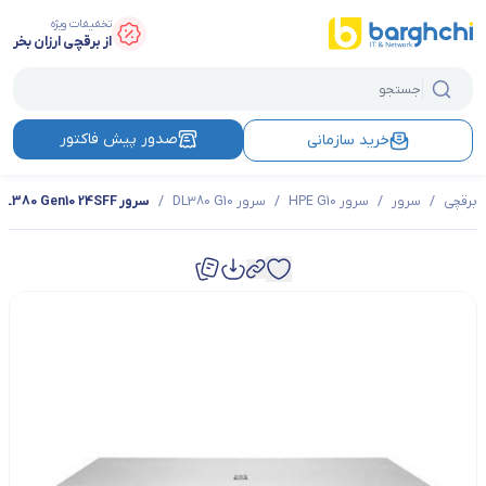
تخفیفات ویژه
از برقچی ارزان بخر
صدور پیش فاکتور
خرید سازمانی
برقچی
/
سرور
/
سرور HPE G10
/
سرور DL380 G10
/
سرور HPE DL380 Gen10 24SFF