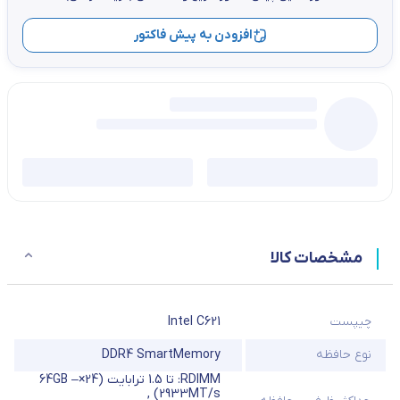
افزودن به پیش فاکتور
مشخصات کالا
چیپست
Intel C621
نوع حافظه
DDR4 SmartMemory
RDIMM: تا 1.5 ترابایت (24×64GB –
,
2933MT/s)