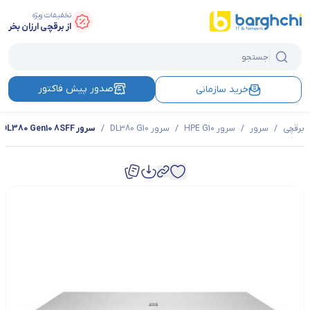
تخفیفات ویژه
از برقچی ارزان بخر
صدور پیش فاکتور
خرید سازمانی
برقچی
/
سرور
/
سرور HPE G10
/
سرور DL380 G10
/
سرور HPE ProLiant DL380 Gen10 8SFF مدل 826567B21