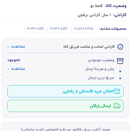
وضعیت کالا:
کاملا نو
گارانتی:
1 سال گارانتی برقچی
محصولات مشابه
:
875668-425
P02465-B21
P02467-B21
گارانتی اصالت و سلامت فیزیکی کالا
مشاهده
وضعیت موجودی
ناموجود
زمان و هزینه ارسال
مشاهده
سریع ترین ارسال
-
امکان خرید اقساطی از یکتاپی
ارسال رایگان
صدور آنلاین پيش فاكتور سریع و اختصاصي (خرید سازمانی)