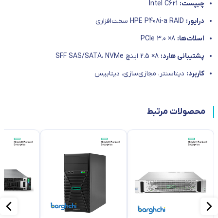
چیپست:
Intel C621
درایور:
HPE P408i-a RAID سخت‌افزاری
اسلات‌ها:
8× PCIe 3.0
پشتیبانی هارد:
8× 2.5 اینچ SFF SAS/SATA، NVMe
کاربرد:
دیتاسنتر، مجازی‌سازی، دیتابیس
محصولات مرتبط