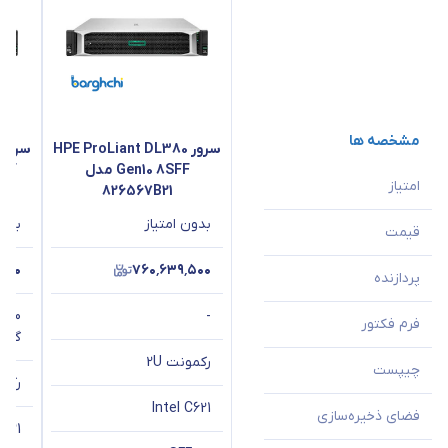
مشخصه ها
سرور HPE ProLiant DL380
Gen10 8SFF مدل
امتیاز
826567B21
بدون امتیاز
بدون
قیمت
۵۰۰
۷۶۰٬۶۳۹٬۵۰۰
پردازنده
-
فرم فکتور
گیگاهر
رکمونت 2U
چیپست
رکمو
Intel C621
فضای ذخیره‌سازی
C621