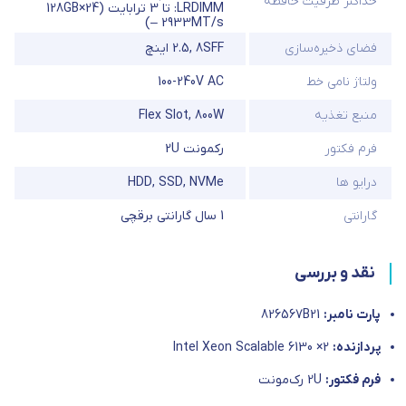
حداکثر ظرفیت حافظه
LRDIMM: تا 3 ترابایت (24×128GB
– 2933MT/s)
فضای ذخیره‌سازی
8SFF
,
2.5 اینچ
ولتاژ نامی خط
100-240V AC
منبع تغذیه
800W
,
Flex Slot
فرم فکتور
رکمونت 2U
درایو ها
NVMe
,
SSD
,
HDD
گارانتی
1 سال گارانتی برقچی
نقد و بررسی
پارت نامبر:
826567B21
پردازنده:
2× Intel Xeon Scalable 6130
فرم فکتور:
2U رک‌مونت