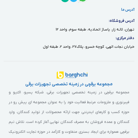
آدرس ما
آدرس فروشگاه:
تـهران، لالـه زار، پاسـاژ اتحـاديه، طبقه سوم، واحد ١٢
دفتر مركزى:
خيابان نجات الهى، كوچه خسرو، پلاك٢٧، واحد ٢، طبقه اول
مجموعه برقچی در زمینه تخصصی تجهیزات برقی
مجموعه برقچی در زمینه تخصصی تجهیزات برقی، شبکه پسیو، اکتیو و
فیبرنوری و ملزومات مرتبط فعالیت خود را به عنوان مجموعه ای پیش رو در
حوزه کسب و کارهای اینترنتی جهت ارائه محصولات از تولید کنندگان، وارد
کنندگان و عمده فروشان به مصرف کنندگان نهایی آغاز کرده است. تلاش تیم
برقچی همواره برای ایجاد بستری متفاوت و کارآمد در حوزه تجارت الکترونیک