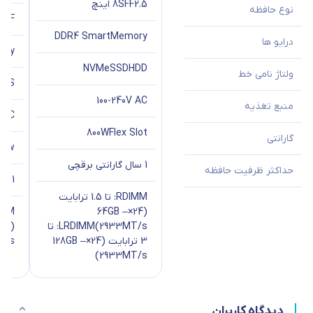
2.5 اینچ
8SFF
نوع حافظه
SFF
DDR4 SmartMemory
درایو ها
ory
NVMe
SSD
HDD
ولتاژ نامی خط
SAS
100-240V AC
منبع تغذیه
V AC
800W
Flex Slot
گارانتی
00w
1 سال گارانتی برقچی
حداکثر ظرفیت حافظه
1 سال گارانتی برقچی
RDIMM: تا 1.5 ترابایت
(24×64GB –
2933MT/s)
LRDIMM: تا
3 ترابایت (24×128GB –
/s)
2933MT/s)
دیدگاه کاربران