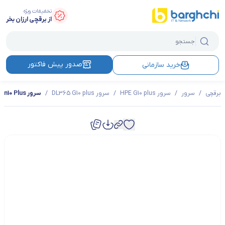
تخفیفات ویژه
از برقچی ارزان بخر
صدور پیش فاکتور
خرید سازمانی
برقچی
/
سرور
/
سرور HPE G10 plus
/
سرور DL365 G10 plus
/
سرور HPE ProLiant DL365 Gen10 Plus مدل P39368-B21