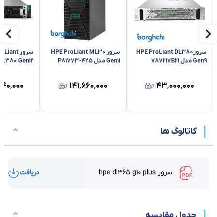
سرورHPE ProLiant DL380
سرور HPE ProLiant ML30
سرور iant
Gen9 مدل 787217B21
Gen11 مدل P81773-425
DL380 Gen12
۴۰٬۰۰۰
۱۴۱٬۶۶۰٬۰۰۰
۴۳٬۰۰۰٬۰۰۰
کاتالوگ ها
سرور hpe dl365 g10 plus
دریافت
جدول مقایسه