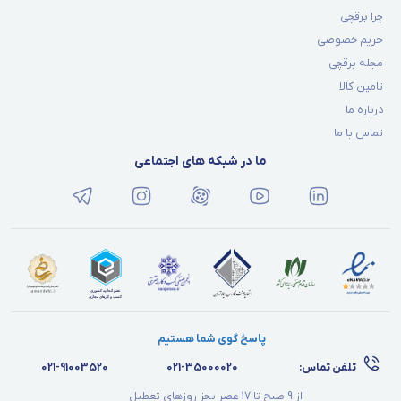
چرا برقچی
حریم خصوصی
مجله برقچی
تامین کالا
درباره ما
تماس با ما
ما در شبکه های اجتماعی
پاسخ گوی شما هستیم
تلفن تماس:
021-35000020
021-91003520
از 9 صبح تا 17 عصر بجز روزهای تعطیل