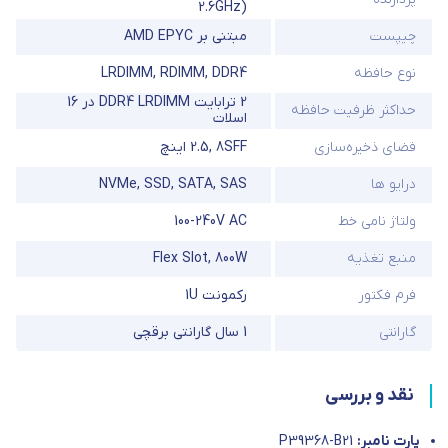
2.6GHz)
چیپست
مبتنی بر AMD EPYC
نوع حافظه
DDR4
,
RDIMM
,
LRDIMM
2 ترابایت DDR4 LRDIMM در 16
حداکثر ظرفیت حافظه
اسلات
فضای ذخیره‌سازی
8SFF
,
2.5 اینچ
درایو ها
SAS
,
SATA
,
SSD
,
NVMe
ولتاژ نامی خط
100-240V AC
منبع تغذیه
800W
,
Flex Slot
فرم فکتور
رکمونت 1U
گارانتی
1 سال گارانتی برقچی
نقد و بررسی
پارت نامبر:
P39368-B21