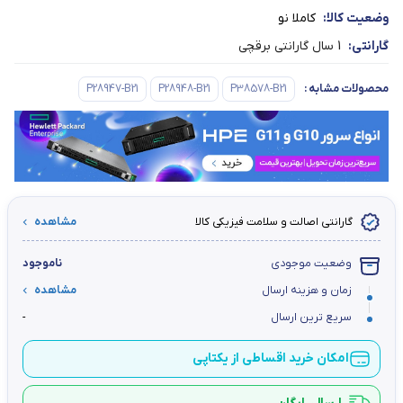
وضعیت کالا:
کاملا نو
گارانتی:
1 سال گارانتی برقچی
محصولات مشابه
:
P38578-B21
P28948-B21
P28947-B21
گارانتی اصالت و سلامت فیزیکی کالا
مشاهده
وضعیت موجودی
ناموجود
زمان و هزینه ارسال
مشاهده
سریع ترین ارسال
-
امکان خرید اقساطی از یکتاپی