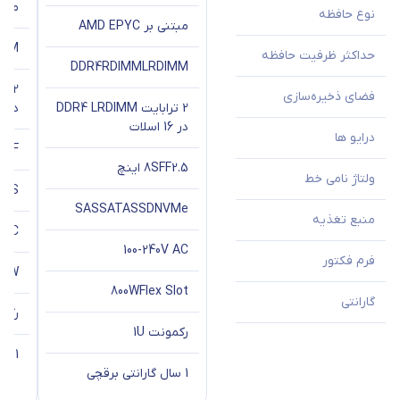
مبتنی ب
نوع حافظه
مبتنی بر AMD EPYC
IMM
حداکثر ظرفیت حافظه
DDR4
RDIMM
LRDIMM
فضای ذخیره‌سازی
2 ترابایت DDR4 LRDIMM
در 16 اسلات
در 16 اسلات
درایو ها
SFF
2.5 اینچ
8SFF
ولتاژ نامی خط
SAS
SAS
SATA
SSD
NVMe
منبع تغذیه
V AC
100-240V AC
فرم فکتور
00W
800W
Flex Slot
گارانتی
رکمو
رکمونت 1U
1 سال گارانتی برقچی
1 سال گارانتی برقچی