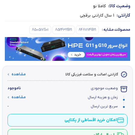
وضعیت کالا:
کاملا نو
گارانتی:
1 سال گارانتی برقچی
محصولات مشابه
:
848774B21
852432B21
850517S01
گارانتی اصالت و سلامت فیزیکی کالا
مشاهده
وضعیت موجودی
ناموجود
زمان و هزینه ارسال
مشاهده
سریع ترین ارسال
-
امکان خرید اقساطی از یکتاپی