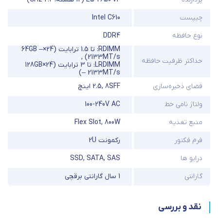
چیپست
Intel C610
نوع حافظه
DDR4
RDIMM: تا 1.5 ترابایت (24×64GB –
,
2133MT/s)
حداکثر ظرفیت حافظه
LRDIMM: تا 3 ترابایت (24×128GB
– 2133MT/s)
فضای ذخیره‌سازی
8SFF
,
2.5 اینچ
ولتاژ نامی خط
100-240V AC
منبع تغذیه
800W
,
Flex Slot
فرم فکتور
رکمونت 2U
درایو ها
SAS
,
SATA
,
SSD
گارانتی
1 سال گارانتی برقچی
نقد و بررسی