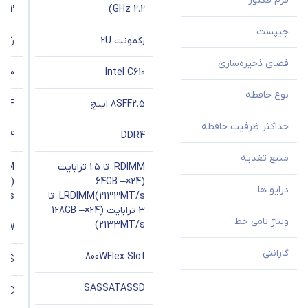
فرم فکتور
2.2 GHz)
2.2 GHz)
چیپست
رکمونت 2U
رکمو
فضای ذخیره‌سازی
C610
Intel C610
نوع حافظه
2.5 اینچ
8SFF
SFF
حداکثر ظرفیت حافظه
DR4
DDR4
منبع تغذیه
RDIMM: تا 1.5 ترابایت
(24×64GB –
درایو ها
2133MT/s)
LRDIMM: تا
/s)
3 ترابایت (24×128GB –
ولتاژ نامی خط
2133MT/s)
00W
گارانتی
800W
Flex Slot
SAS
SAS
SATA
SSD
V AC