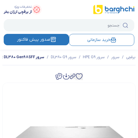
تخفیفات ویژه
از برقچی ارزان بخر
صدور پیش فاکتور
خرید سازمانی
برقچی
/
سرور
/
سرور HPE G9
/
سرور DL380 G9
/
سرور HPE ProLiant DL380 Gen9 8SFF مدل 826684B21