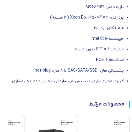
پارت نامبر: 826684B21
پردازنده: 2 × Xeon E5-2650 v4 (12 هسته)
فرم فکتور: رک 2U
چیپست: Intel C610
درایوها: 8 × SFF بدون دیسک
اسلات‌ها: 6 PCIe
پشتیبانی هارد: SAS/SATA/SSD تا 8 هارد hot-plug
کاربرد: مجازی‌سازی، دیتابیس، اپ سازمانی، تحلیل داده، ذخیره‌سازی
محصولات مرتبط