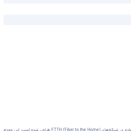
مودم فیبر نوری هوآوی HS8145X6 New Face یکی از مدرن‌ترین و قدرتمندترین مودم‌های ONT (Optical Network Terminal) در بازار است که برای استفاده در شبکه‌های FTTH (Fiber to the Home) طراحی شده است. این مودم