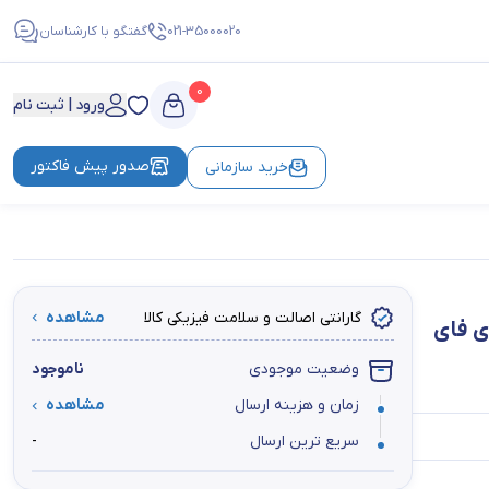
021-35000020
گفتگو با کارشناسان
0
ورود | ثبت نام
صدور پیش فاکتور
خرید سازمانی
گارانتی اصالت و سلامت فیزیکی کالا
مشاهده
مودم فیبر نوری دوبانده هوآوی HS8145X6 New Face (وای فای 
وضعیت موجودی
ناموجود
زمان و هزینه ارسال
مشاهده
سریع ترین ارسال
-