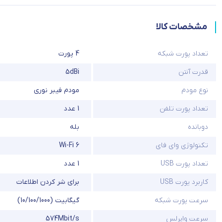
مشخصات کالا
تعداد پورت شبکه
4 پورت
قدرت آنتن
5dBi
نوع مودم
مودم فیبر نوری
تعداد پورت تلفن
1 عدد
دوبانده
بله
تکنولوژی وای فای
Wi-Fi 6
تعداد پورت USB
1 عدد
کاربرد پورت USB
برای شر کردن اطلاعات
سرعت پورت شبکه
گیگابیت (10/100/1000)
سرعت وایرلس
574Mbit/s