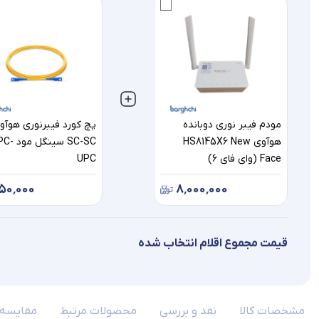
مودم فیبر نوری دوبانده
پچ کورد فیبرنوری هوآو
هوآوی HS8145X6 New
SC-SC سینگل 
Face (وای فای 6)
UPC
۵۰٬۰۰۰
۸٬۰۰۰٬۰۰۰
قیمت مجموع اقلام انتخاب شده
مشخصات کالا
نقد و بررسی
محصولات مرتبط
مقایسه