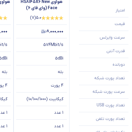
• امنیت WPA3 برای حفاظت از شبکه.
هوآوی HS8145X6 New
Face (وای فای 6)
امتیاز
)
7
(
5.0
ویژگی‌های کلیدی:
قیمت
۰٬۰۰۰
۸٬۰۰۰٬۰۰۰
1. تکنولوژی GPON:
سرعت وایرلس
• ارائه سرعت دانلود تا 2.5Gbps و آپلود تا 1.25Gbps.
it/s
574Mbit/s
قدرت آنتن
2. پشتیبانی از VoIP:
5dBi
5dBi
• تماس‌های صوتی با کیفیت بالا.
دوبانده
بله
بله
3. پورت USB:
تعداد پورت شبکه
• امکان اشتراک‌گذاری فایل یا اتصال دستگاه‌های جانبی.
4 پورت
4 پورت
سرعت پورت شبکه
4. پشتیبانی از IPv6 و IPv4:
گیگابیت (10/100/1000)
گیگابیت (
تعداد پورت USB
• قابلیت استفاده در شبکه‌های مدرن و آینده.
1 عدد
1 عدد
5. کیفیت خدمات (QoS):
تعداد پورت تلفن
1 عدد
1 عدد
• مدیریت ترافیک شبکه برای برنامه‌های حساس به تأخیر مانند بازی آنلاین و 