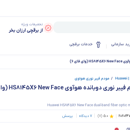
تخفیفات ویژه
از برقچی ارزان بخر
ید سازمانی
خدمات برقچی
ای فای 6)
Hu
/
مودم فیبر نوری هواوی
Huawei HS8145X6 New Face dual-band fiber optic
202024
5.0
(
7
)
7
دیدگاه
پرسش
ا: