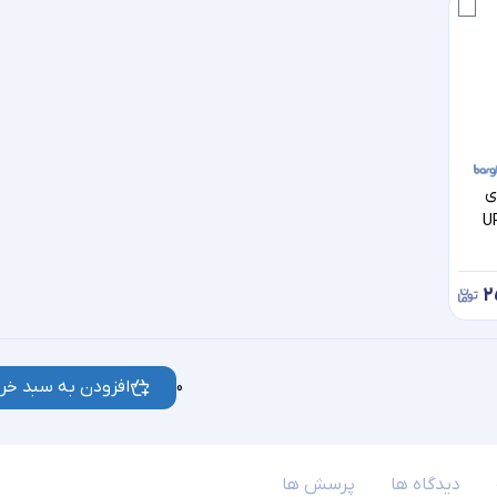
ی
مود UPC-
۲
افزودن به سبد خری
0
دیدگاه ها
پرسش ها