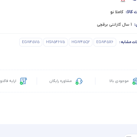
کالا:
کاملا نو
:
1 سال گارانتی برقچی
ت مشابه
:
EG8145X6
HG8245Q2
HS8546V5
EG8145V5
موجودی بالا
مشاوره رایگان
ارایه فاکت