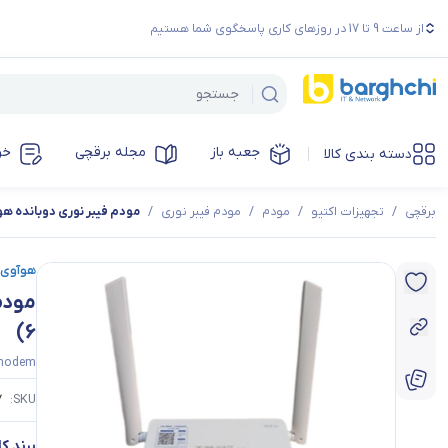
از ساعت 9 تا 17 در روزهای کاری پاسخگوی شما هستیم
جعبه باز
مجله برقچی
خر
دسته بندی کالا
برقچی
/
تجهیزات اکتیو
/
مودم
/
مودم فیبر نوری
/
مودم فیبر نوری دوبانده هوآوی HS8145X6 New Face (و
هوآوی | awei
6)
 modem
7
SKU:
برند کال