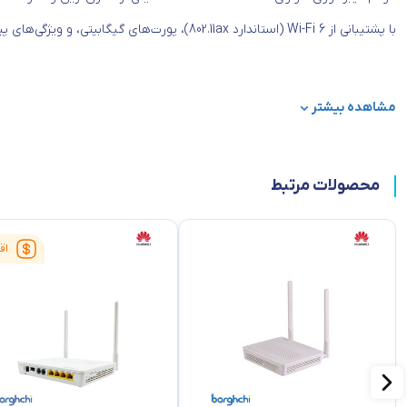
با پشتیبانی از Wi-Fi 6 (استاندارد 802.11ax)، پورت‌های گیگابیتی، و ویژگی‌های پیشرفته، تجربه‌ای سریع و پایدار برای کاربران فراهم می‌کند.
مشخصات فنی مودم Huawei HS8145X6 New Face
مشاهده بیشتر
پورت‌ها:
1. 1 پورت GPON (WAN):
محصولات مرتبط
• اتصال فیبر نوری از طریق کابل فیبر.
2. 4 پورت اترنت (LAN):
اق
• تمامی پورت‌ها با سرعت 10/100/1000 Mbps (گیگابیتی).
3. 2 پورت تلفن (POTS):
• پشتیبانی از تماس‌های صوتی مبتنی بر VoIP.
4. 1 پورت USB:
• برای اتصال دستگاه‌های جانبی مانند حافظه‌های فلش یا پرینتر.