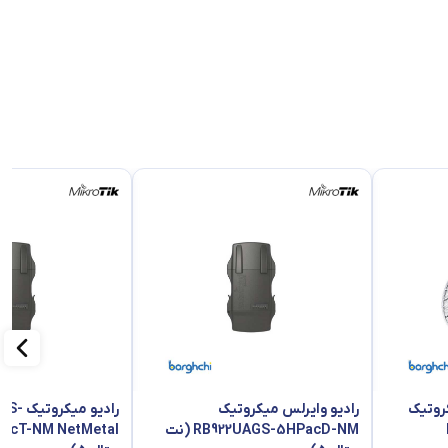
روتیک
رادیو وایرلس میکروتیک
رادیو می
RB922UAGS-5HPacD-NM (نت