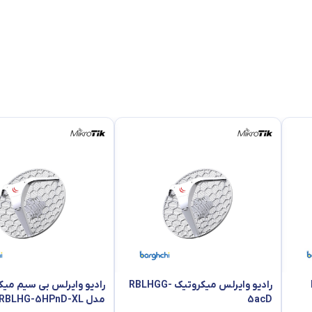
رادیو وایرلس میکروتیک RBLHGG-
رادیو وایرلس بی سیم میک
5acD
مدل RBLHG-5HPnD-XL