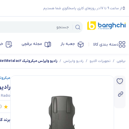
از ساعت 9 تا 17 در روزهای کاری پاسخگوی شما هستیم
جعبه باز
مجله برقچی
خر
دسته بندی کالا
برقچی
/
تجهیزات اکتیو
/
رادیو وایرلس
/
رادیو وایرلس میکروتیک NetMetal ac2
میکروتیک | k
رادیو 
s Radio
0
(
برند کال