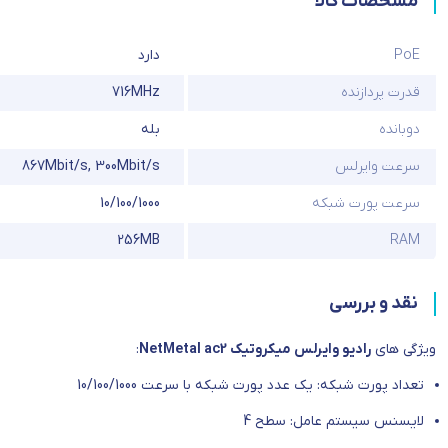
مشخصات کالا
PoE
دارد
قدرت پردازنده
716MHz
دوبانده
بله
سرعت وایرلس
300Mbit/s
,
867Mbit/s
سرعت پورت شبکه
10/100/1000
256MB
RAM
نقد و بررسی
ویژگی های
رادیو وایرلس میکروتیک NetMetal ac2
:
تعداد پورت شبکه: یک عدد پورت شبکه با سرعت 10/100/1000
لایسنس سیستم عامل: سطح 4