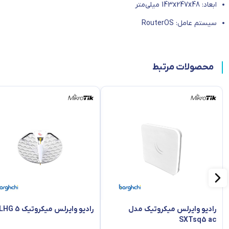
ابعاد: 143x247x48 میلی‌متر
سیستم عامل: RouterOS
محصولات مرتبط
رادیو وایرلس میکروتیک مدل
رادیو وایرلس میکروتیک LHG 5
SXTsq5 ac