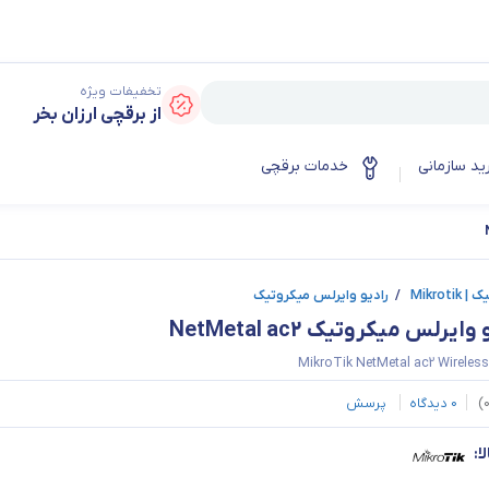
تخفیفات ویژه
از برقچی ارزان بخر
ید سازمانی
خدمات برقچی
Mikroti
/
رادیو وایرلس میکروتیک
وایرلس میکروتیک NetMetal ac2
MikroTik NetMetal ac2 Wireles
)
0
دیدگاه
پرسش
ا: