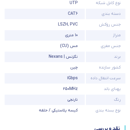
نوع کابل شبکه
UTP
دسته بندی
CAT6
جنس روکش
PVC
,
LSZH
متراژ
10 متری
جنس مغزی
مس (CU)
برند
نگزنس | Nexans
کشور سازنده
چین
سرعت انتقال داده
1Gbps
پهنای باند
250MHz
رنگ
نارنجی
نوع بسته بندی
کیسه پلاستیکی / حلقه
نقد و بررسی