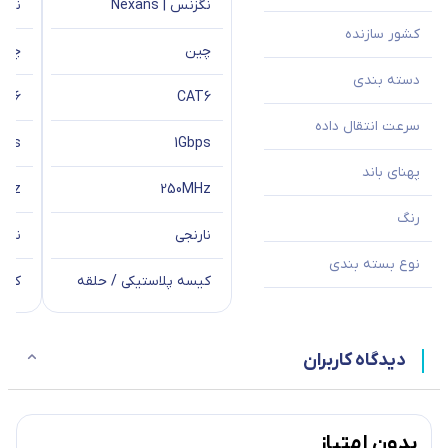
نگزنس | Nexans
نگزنس 
کشور سازنده
چین
چین
دسته بندی
AT6
CAT6
سرعت انتقال داده
bps
1Gbps
پهنای باند
MHz
250MHz
رنگ
نارنجی
نارن
نوع بسته بندی
کیسه پلاستیکی / حلقه
کیسه
دیدگاه کاربران
بدون امتیاز