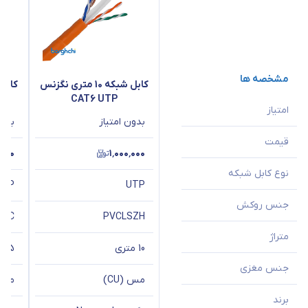
مشخصه ها
کابل شبکه 10 متری نگزنس
CAT6 UTP
امتیاز
بدون امتیاز
بدون
قیمت
٬۰۰۰
۱٬۰۰۰٬۰۰۰
نوع کابل شبکه
UTP
UTP
جنس روکش
PVC
PVC
LSZH
متراژ
10 متری
5 متری
جنس مغزی
مس (CU)
مس (
برند