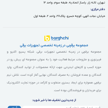
تـهران، لالـه زار، پاسـاژ اتحـاديه، طبقه سوم، واحد ١٢
دفتر مركزى:
خيابان نجات الهى، كوچه خسرو، پلاك٢٧، واحد ٢، طبقه اول
مجموعه برقچی در زمینه تخصصی تجهیزات برقی
مجموعه برقچی در زمینه تخصصی تجهیزات برقی، شبکه پسیو، اکتیو و
فیبرنوری و ملزومات مرتبط فعالیت خود را به عنوان مجموعه ای پیش رو در
حوزه کسب و کارهای اینترنتی جهت ارائه محصولات از تولید کنندگان، وارد
کنندگان و عمده فروشان به مصرف کنندگان نهایی آغاز کرده است. تلاش تیم
برقچی همواره برای ایجاد بستری متفاوت و کارآمد در حوزه تجارت الکترونیک
برای خریداران و فروشندگان بوده است.
از جدیدترین تخفیف ها با خبر شوید:
ثبت