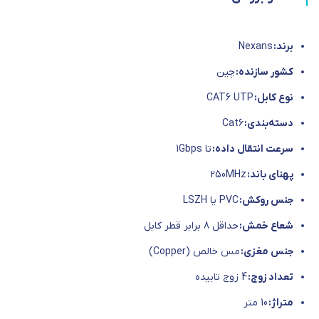
برند:
Nexans
کشور سازنده:
چین
نوع کابل:
CAT6 UTP
دسته‌بندی:
Cat6
سرعت انتقال داده:
تا 1Gbps
پهنای باند:
250MHz
جنس روکش:
PVC یا LSZH
شعاع خمش:
حداقل 8 برابر قطر کابل
جنس مغزی:
مس خالص (Copper)
تعداد زوج:
4 زوج تابیده
متراژ:
10 متر