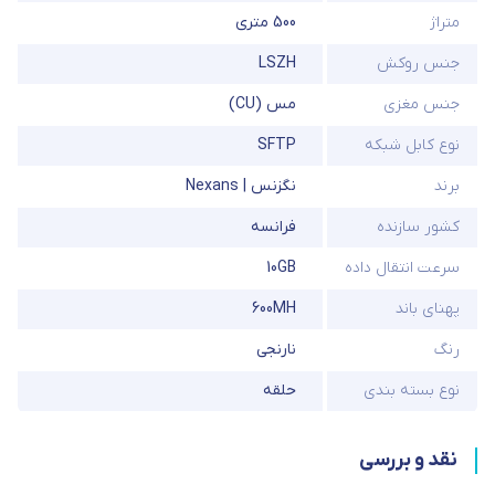
متراژ
500 متری
جنس روکش
LSZH
جنس مغزی
مس (CU)
نوع کابل شبکه
SFTP
برند
نگزنس | Nexans
کشور سازنده
فرانسه
سرعت انتقال داده
10GB
پهنای باند
600MH
رنگ
نارنجی
نوع بسته بندی
حلقه
نقد و بررسی