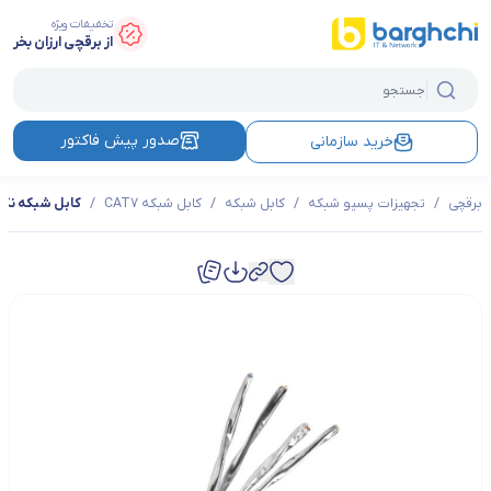
تخفیفات ویژه
از برقچی ارزان بخر
صدور پیش فاکتور
خرید سازمانی
برقچی
/
تجهیزات پسیو شبکه
/
کابل شبکه
/
کابل شبکه CAT7
/
کابل شبکه نگزنس CAT7 SFTP LSZH مدل (D