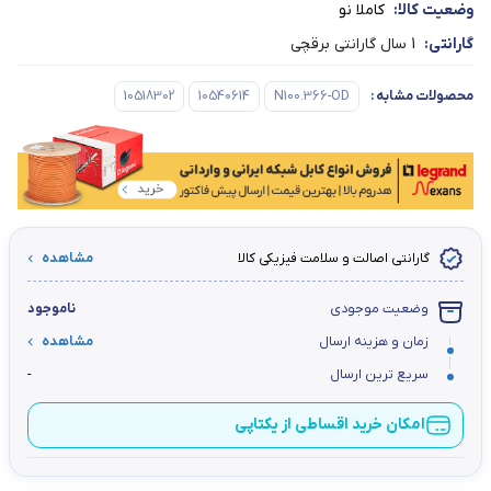
وضعیت کالا:
کاملا نو
گارانتی:
1 سال گارانتی برقچی
محصولات مشابه
:
N100.366-OD
10540614
10518302
گارانتی اصالت و سلامت فیزیکی کالا
مشاهده
وضعیت موجودی
ناموجود
زمان و هزینه ارسال
مشاهده
سریع ترین ارسال
-
امکان خرید اقساطی از یکتاپی