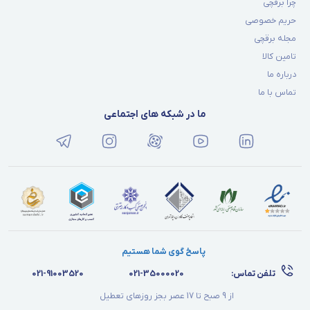
چرا برقچی
حریم خصوصی
مجله برقچی
تامین کالا
درباره ما
تماس با ما
ما در شبکه های اجتماعی
پاسخ گوی شما هستیم
تلفن تماس:
021-35000020
021-91003520
از 9 صبح تا 17 عصر بجز روزهای تعطیل