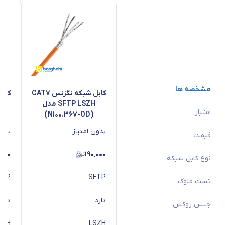
مشخصه ها
کابل شبکه نگزنس CAT7
SFTP LSZH مدل
امتیاز
(N100.367-OD)
بدون امتیاز
بدون
قیمت
٬۰۰۰
۱۹۰٬۰۰۰
نوع کابل شبکه
FTP
SFTP
تست فلوک
دارد
دارد
جنس روکش
SZH
LSZH