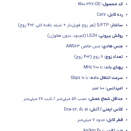
کد محصول:
N100.367-OD
رده کابل:
Cat7
ساختار:
S/FTP (هر زوج فویل‌دار + شیلد بافته کلی، 2×4 زوج)
روکش بیرونی:
LSZH (کم‌دود، بدون هالوژن)
جنس هادی:
مس خالص AWG23
تعداد زوج:
8 زوج (2×4 زوج)
پهنای باند:
تا 600 MHz
سرعت انتقال داده:
تا 10 Gbps
امپدانس:
100 اهم
حداقل شعاع خمش:
نصب 56 میلی‌متر / ثابت 28 میلی‌متر
کلاس ایمنی / آتش:
Dca‑s2, d1, a1
قطر کابل:
حدود 7 میلی‌متر
وزن تقریبی:
40 kg/km