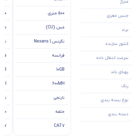
متراژ
500 متری
500 متری
جنس مغزی
مس (CU)
مس (
برند
نگزنس | Nexans
نگزنس 
کشور سازنده
فرانسه
فران
سرعت انتقال داده
10GB
10GB
پهنای باند
0MH
600MH
رنگ
نارنجی
نارن
نوع بسته بندی
حلقه
حلق
دسته بندی
AT7
CAT7