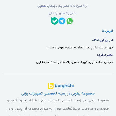
از 9 صبح تا 17 عصر بجز روزهای تعطیل
سایر راه های ارتباطی
آدرس ما
آدرس فروشگاه:
تـهران، لالـه زار، پاسـاژ اتحـاديه، طبقه سوم، واحد ١٢
دفتر مركزى:
خيابان نجات الهى، كوچه خسرو، پلاك٢٧، واحد ٢، طبقه اول
مجموعه برقچی در زمینه تخصصی تجهیزات برقی
مجموعه برقچی در زمینه تخصصی تجهیزات برقی، شبکه پسیو، اکتیو و
فیبرنوری و ملزومات مرتبط فعالیت خود را به عنوان مجموعه ای پیش رو در