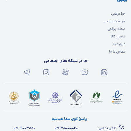
چرا برقچی
حریم خصوصی
مجله برقچی
تامین کالا
درباره ما
تماس با ما
ما در شبکه های اجتماعی
پاسخ گوی شما هستیم
تلفن تماس:
021-35000020
021-91003520