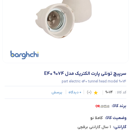
سرپیچ تونلی پارت الکتریک مدل E40 9074
part electric e40 tunnel head model 9074
کد کالا :
9074
(
0
)
0
دیدگاه
پرسش
برند کالا:
وضعیت کالا:
کاملا نو
گارانتی:
1 سال گارانتی برقچی