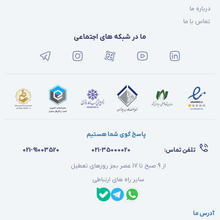
درباره ما
تماس با ما
ما در شبکه های اجتماعی
پاسخ گوی شما هستیم
تلفن تماس:
021-35000020
021-91003520
از 9 صبح تا 17 عصر بجز روزهای تعطیل
سایر راه های ارتباطی
آدرس ما