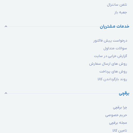
تلفن سانترال
جعبه باز
خدمات مشتریان
درخواست پیش فاکتور
سوالات متداول
گزارش خرابی در سایت
روش های ارسال سفارش
روش های پرداخت
روند بازگرداندن کالا
برقچی
چرا برقچی
حریم خصوصی
مجله برقچی
تامین کالا