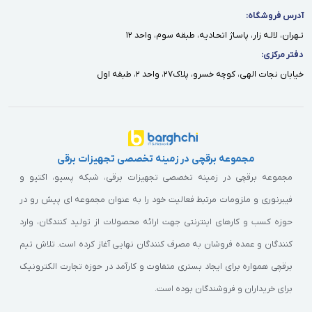
آدرس فروشگاه:
تـهران، لالـه زار، پاسـاژ اتحـاديه، طبقه سوم، واحد ١٢
دفتر مركزى:
خيابان نجات الهى، كوچه خسرو، پلاك٢٧، واحد ٢، طبقه اول
مجموعه برقچی در زمینه تخصصی تجهیزات برقی
مجموعه برقچی در زمینه تخصصی تجهیزات برقی، شبکه پسیو، اکتیو و
فیبرنوری و ملزومات مرتبط فعالیت خود را به عنوان مجموعه ای پیش رو در
حوزه کسب و کارهای اینترنتی جهت ارائه محصولات از تولید کنندگان، وارد
کنندگان و عمده فروشان به مصرف کنندگان نهایی آغاز کرده است. تلاش تیم
برقچی همواره برای ایجاد بستری متفاوت و کارآمد در حوزه تجارت الکترونیک
برای خریداران و فروشندگان بوده است.