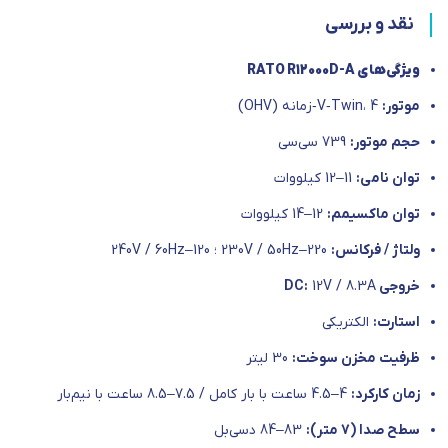
نقد و بررسی
ویژگی‌های RATO R12000D-A
موتور:
V‑Twin، 4‑زمانه (OHV)
حجم موتور:
739 سی‌سی
توان نامی:
11–12 کیلووات
توان ماکسیمم:
12–14 کیلووات
ولتاژ / فرکانس:
220–230V / 50Hz ؛ 120–240V / 60Hz
خروجی DC:
12V / 8.3A
استارت:
الکتریکی
ظرفیت مخزن سوخت:
30 لیتر
زمان کارکرد:
4–4.5 ساعت با بار کامل / 7.5–8.5 ساعت با نیم‌بار
سطح صدا (7 متر):
83–84 دسی‌بل