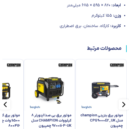
ابعاد:
820 × 595 × 685 میلی‌متر
وزن:
155 کیلوگرم
کاربرد:
کارگاه، ساختمان، برق اضطراری
محصولات مرتبط
موتور برق بنزینی champion
موتور برق بی صدا اینورتر 8
موتور برق گاز 
مدل CPG9000E2_UK
کیلووات CHAMPION مدل
11500 وات
چمپیون
97001i-P-UK چمپیون
800416