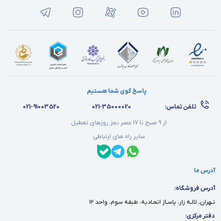
پاسخ گوی شما هستیم
تلفن تماس:
021-35000020
021-91003520
از 9 صبح تا 17 عصر بجز روزهای تعطیل
سایر راه های ارتباطی
آدرس ما
آدرس فروشگاه:
تـهران، لالـه زار، پاسـاژ اتحـاديه، طبقه سوم، واحد ١٢
دفتر مركزى: