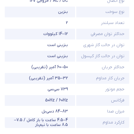
نوع اتصال
AC / DC / خروجی 12V
نوع سوخت
بنزین
تعداد سیلندر
2
حداکثر توان مصرفی
12–14 کیلووات
توان در حالت گاز شهری
بنزینی است
توان در حالت گاز کپسول
بنزینی است
حداکثر جریان
50–60 آمپر (تقریبی)
جریان کار مداوم
32–35 آمپر (تقریبی)
حجم موتور
739 سی‌سی
فرکانس
50Hz / 60Hz
میزان صدا
83–84 دسی‌بل
4–4.5 ساعت با بار کامل / 7.5–
کارکرد مداوم
8.5 ساعت با نیم‌بار