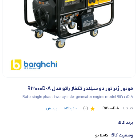
موتور ژنراتور دو سیلندر تکفاز راتو مدل R12000D-A
Rato single-phase two-cylinder generator engine model R12000D-A
کد کالا :
R12000D-A
(
0
)
0
دیدگاه
پرسش
برند کالا:
وضعیت کالا:
کاملا نو