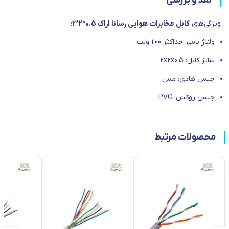
نقد و بررسی
ویژگی‌های
کابل مخابرات هوایی رسانا اراک 0.5*2*2
:
ولتاژ نامی: حداکثر 200 ولت
سایز کابل: 2x2x0.5
جنس هادی: مس
جنس روکش: PVC
محصولات مرتبط