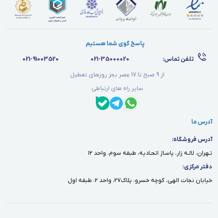
پاسخ گوی شما هستیم
تلفن تماس:
021-35000020
021-91003520
از 9 صبح تا 17 عصر بجز روزهای تعطیل
سایر راه های ارتباطی
آدرس ما
آدرس فروشگاه:
تـهران، لالـه زار، پاسـاژ اتحـاديه، طبقه سوم، واحد ١٢
دفتر مركزى:
خيابان نجات الهى، كوچه خسرو، پلاك٢٧، واحد ٢، طبقه اول