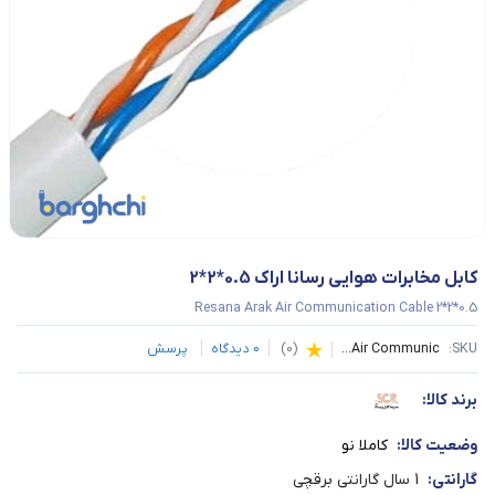
کابل مخابرات هوایی رسانا اراک 0.5*2*2
Resana Arak Air Communication Cable 2*2*0.5
SKU:
Air Communic...
(
0
)
0
دیدگاه
پرسش
برند کالا:
وضعیت کالا:
کاملا نو
گارانتی:
1 سال گارانتی برقچی