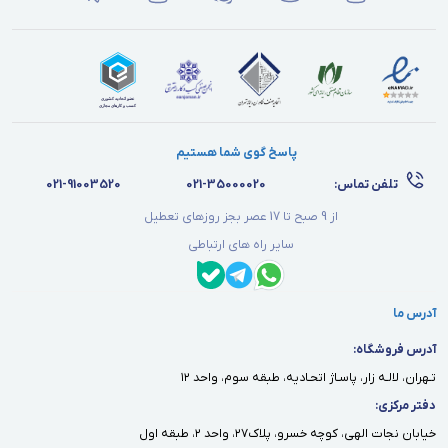
پاسخ گوی شما هستیم
تلفن تماس:
021-35000020
021-91003520
از 9 صبح تا 17 عصر بجز روزهای تعطیل
سایر راه های ارتباطی
آدرس ما
آدرس فروشگاه:
تـهران، لالـه زار، پاسـاژ اتحـاديه، طبقه سوم، واحد ١٢
دفتر مركزى:
خيابان نجات الهى، كوچه خسرو، پلاك٢٧، واحد ٢، طبقه اول