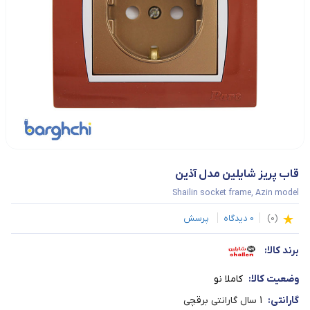
قاب پریز شایلین مدل آذین
Shailin socket frame, Azin model
(
0
)
0
دیدگاه
پرسش
برند کالا:
وضعیت کالا:
کاملا نو
گارانتی:
1 سال گارانتی برقچی