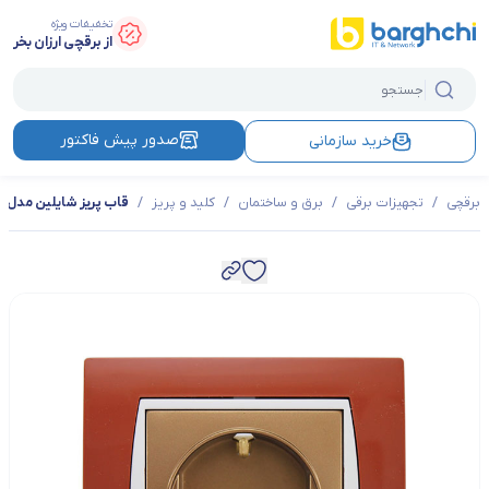
تخفیفات ویژه
از برقچی ارزان بخر
صدور پیش فاکتور
خرید سازمانی
برقچی
/
تجهیزات برقی
/
برق و ساختمان
/
کلید و پریز
/
قاب پریز شایلین مدل آ