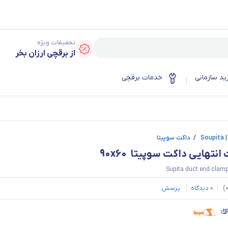
تخفیفات ویژه
از برقچی ارزان بخر
ید سازمانی
خدمات برقچی
So
/
داکت سوپیتا
نتهایی داکت سوپیتا  90x60
Supita duct end clam
)
0
دیدگاه
پرسش
ا: