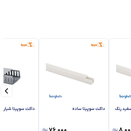
فید رنگ
داکت سوپیتا ساده
داکت سوپیتا شیاردا
۷۶٬۰۰۰
۸٬۰۰