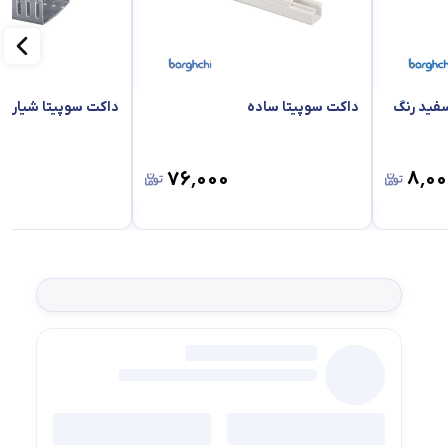
فید رنگ
داکت سوپیتا ساده
داکت سوپیتا شیاردا
۷۶٬۰۰۰
۸٬۰۰