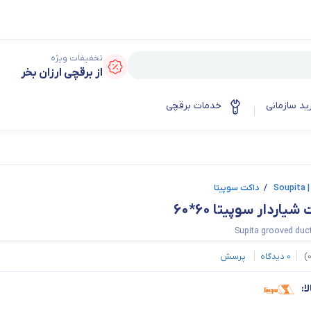
تخفیفات ویژه
از برقچی ارزان بخر
ید سازمانی
خدمات برقچی
So
/
داکت سوپیتا
شیاردار سوپیتا 60*60
Supita grooved duc
)
0
دیدگاه
پرسش
ا: