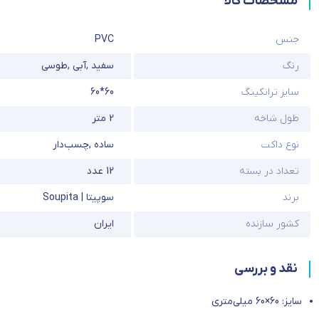
مشخصات کالا
جنس
PVC
رنگ
سفید
,
آبی
,
طوسی
سایز ترانکینگ
60*60
طول شاخه
2 متر
نوع داکت
ساده
,
چسب‌دار
تعداد در بسته
12 عدد
برند
سوپیتا | Soupita
کشور سازنده
ایران
نقد و بررسی
سایز: 60×60 میلی‌متری