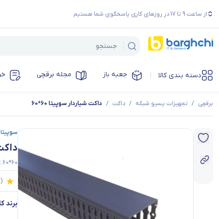
از ساعت 9 تا 17 در روزهای کاری پاسخگوی شما هستیم
جعبه باز
مجله برقچی
خر
دسته بندی کالا
برقچی
/
تجهیزات پسیو شبکه
/
داکت
/
داکت شیاردار سوپیتا 60*60
سوپیتا | upita
داکت 
t 60*60
0
(
برند کال