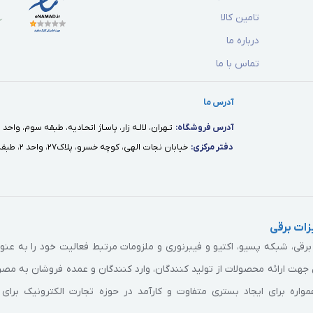
تامین کالا
درباره ما
تماس با ما
آدرس ما
آدرس فروشگاه:
تـهران، لالـه زار، پاسـاژ اتحـاديه، طبقه سوم، واحد ١٢
دفتر مركزى:
خيابان نجات الهى، كوچه خسرو، پلاك٢٧، واحد ٢، طبقه اول
ات برقی
ی، شبکه پسیو، اکتیو و فیبرنوری و ملزومات مرتبط فعالیت خود را به عن
جهت ارائه محصولات از تولید کنندگان، وارد کنندگان و عمده فروشان به مص
اره برای ایجاد بستری متفاوت و کارآمد در حوزه تجارت الکترونیک برای 