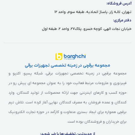
آدرس فروشگاه:
تـهران، لالـه زار، پاسـاژ اتحـاديه، طبقه سوم، واحد ١٢
دفتر مركزى:
خيابان نجات الهى، كوچه خسرو، پلاك٢٧، واحد ٢، طبقه اول
مجموعه برقچی در زمینه تخصصی تجهیزات برقی
مجموعه برقچی در زمینه تخصصی تجهیزات برقی، شبکه پسیو، اکتیو و
فیبرنوری و ملزومات مرتبط فعالیت خود را به عنوان مجموعه ای پیش رو در
حوزه کسب و کارهای اینترنتی جهت ارائه محصولات از تولید کنندگان، وارد
کنندگان و عمده فروشان به مصرف کنندگان نهایی آغاز کرده است. تلاش تیم
برقچی همواره برای ایجاد بستری متفاوت و کارآمد در حوزه تجارت الکترونیک
برای خریداران و فروشندگان بوده است.
از جدیدترین تخفیف ها با خبر شوید: