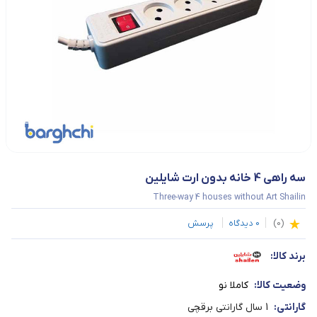
سه راهی 4 خانه بدون ارت شایلین
Three-way 4 houses without Art Shailin
(
0
)
0
دیدگاه
پرسش
برند کالا:
وضعیت کالا:
کاملا نو
گارانتی:
1 سال گارانتی برقچی