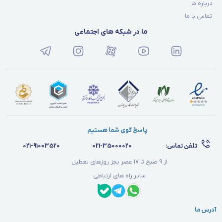
درباره ما
تماس با ما
ما در شبکه های اجتماعی
پاسخ گوی شما هستیم
تلفن تماس:
021-35000020
021-91003520
از 9 صبح تا 17 عصر بجز روزهای تعطیل
سایر راه های ارتباطی
آدرس ما