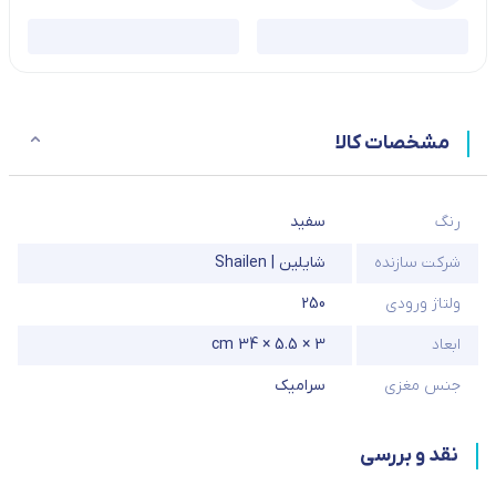
مشخصات کالا
رنگ
سفید
شرکت سازنده
شایلین | Shailen
ولتاژ ورودی
250
ابعاد
3 × 5.5 × 34 cm
جنس مغزی
سرامیک
نقد و بررسی