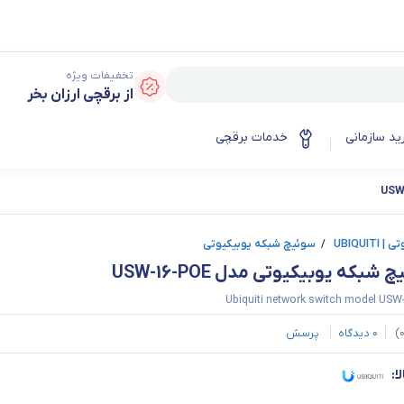
تخفیفات ویژه
از برقچی ارزان بخر
ید سازمانی
خدمات برقچی
UBIQUITI
/
سوئیچ شبکه یوبیکیوتی
شبکه یوبیکیوتی مدل USW-16-POE
Ubiquiti network switch model USW
)
0
دیدگاه
پرسش
ا: