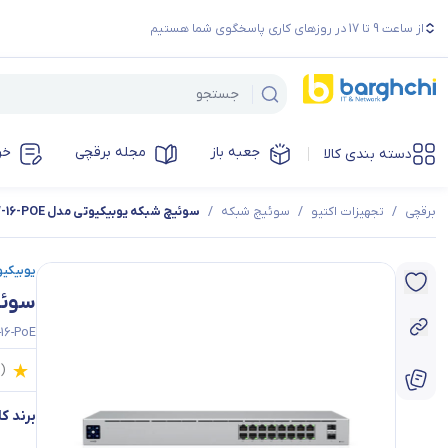
از ساعت 9 تا 17 در روزهای کاری پاسخگوی شما هستیم
جعبه باز
مجله برقچی
خر
دسته بندی کالا
برقچی
/
تجهیزات اکتیو
/
سوئیچ شبکه
/
سوئیچ شبکه یوبیکیوتی مدل USW-16-POE
یوبیکیوتی | 
سوئیچ 
-16-PoE
0
(
برند کال