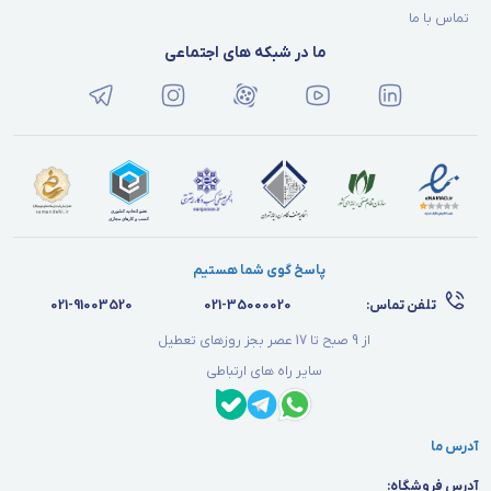
تماس با ما
ما در شبکه های اجتماعی
پاسخ گوی شما هستیم
تلفن تماس:
021-35000020
021-91003520
از 9 صبح تا 17 عصر بجز روزهای تعطیل
سایر راه های ارتباطی
آدرس ما
آدرس فروشگاه: