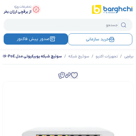
تخفیفات ویژه
از برقچی ارزان بخر
صدور پیش فاکتور
خرید سازمانی
برقچی
/
تجهیزات اکتیو
/
سوئیچ شبکه
/
سوئیچ شبکه یوبیکیوتی مدل USW-Lite-16-PoE