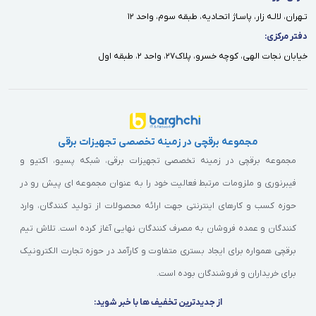
تـهران، لالـه زار، پاسـاژ اتحـاديه، طبقه سوم، واحد ١٢
دفتر مركزى:
خيابان نجات الهى، كوچه خسرو، پلاك٢٧، واحد ٢، طبقه اول
مجموعه برقچی در زمینه تخصصی تجهیزات برقی
مجموعه برقچی در زمینه تخصصی تجهیزات برقی، شبکه پسیو، اکتیو و
فیبرنوری و ملزومات مرتبط فعالیت خود را به عنوان مجموعه ای پیش رو در
حوزه کسب و کارهای اینترنتی جهت ارائه محصولات از تولید کنندگان، وارد
کنندگان و عمده فروشان به مصرف کنندگان نهایی آغاز کرده است. تلاش تیم
برقچی همواره برای ایجاد بستری متفاوت و کارآمد در حوزه تجارت الکترونیک
برای خریداران و فروشندگان بوده است.
از جدیدترین تخفیف ها با خبر شوید: