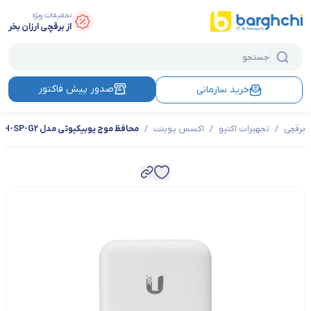
تخفیفات ویژه
از برقچی ارزان بخر
صدور پیش فاکتور
خرید سازمانی
برقچی
/
تجهیزات اکتیو
/
اکسس پوینت
/
محافظ موج یوبیکیوتی مدل ETH-SP-G2