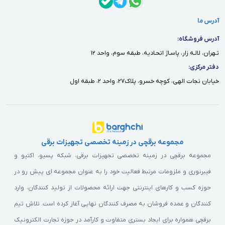
آدرس ما
آدرس فروشگاه:
تـهران، لالـه زار، پاسـاژ اتحـاديه، طبقه سوم، واحد ١٢
دفتر مركزى:
خيابان نجات الهى، كوچه خسرو، پلاك٢٧، واحد ٢، طبقه اول
مجموعه برقچی در زمینه تخصصی تجهیزات برقی
مجموعه برقچی در زمینه تخصصی تجهیزات برقی، شبکه پسیو، اکتیو و
فیبرنوری و ملزومات مرتبط فعالیت خود را به عنوان مجموعه ای پیش رو در
حوزه کسب و کارهای اینترنتی جهت ارائه محصولات از تولید کنندگان، وارد
کنندگان و عمده فروشان به مصرف کنندگان نهایی آغاز کرده است. تلاش تیم
برقچی همواره برای ایجاد بستری متفاوت و کارآمد در حوزه تجارت الکترونیک