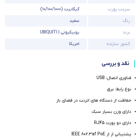
سرعت پورت
گیگابیت (10/100/1000)
رنگ
سفید
برند
یوبیکیوتی | UBIQUITI
کشور سازنده
امریکا
نقد و بررسی
فناوری اتصال: USB
نوع رابط: برق
حفاظت از دستگاه های اترنت در فضای باز
دارای وزن بسیار سبک
دارای دو پورت RJ45
پشتیبانی از از IEEE 802.3af PoE