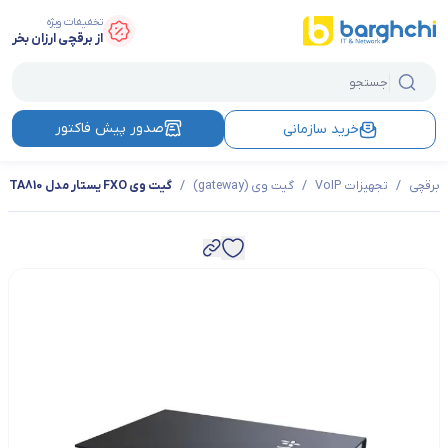
تخفیفات ویژه
از برقچی ارزان بخر
صدور پیش فاکتور
خرید سازمانی
برقچی
/
تجهیزات VoIP
/
گیت وی (gateway)
/
گیت وی FXO یستار مدل TA810