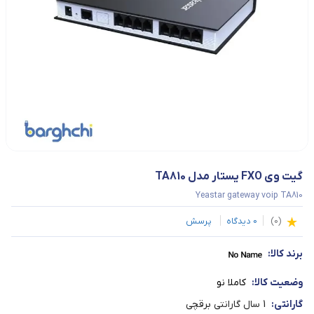
گیت وی FXO یستار مدل TA810
Yeastar gateway voip TA810
(
0
)
0
دیدگاه
پرسش
برند کالا:
وضعیت کالا:
کاملا نو
گارانتی:
1 سال گارانتی برقچی