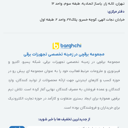
تـهران، لالـه زار، پاسـاژ اتحـاديه، طبقه سوم، واحد ١٢
دفتر مركزى:
خيابان نجات الهى، كوچه خسرو، پلاك٢٧، واحد ٢، طبقه اول
مجموعه برقچی در زمینه تخصصی تجهیزات برقی
مجموعه برقچی در زمینه تخصصی تجهیزات برقی، شبکه پسیو، اکتیو و
فیبرنوری و ملزومات مرتبط فعالیت خود را به عنوان مجموعه ای پیش رو در
حوزه کسب و کارهای اینترنتی جهت ارائه محصولات از تولید کنندگان، وارد
کنندگان و عمده فروشان به مصرف کنندگان نهایی آغاز کرده است. تلاش تیم
برقچی همواره برای ایجاد بستری متفاوت و کارآمد در حوزه تجارت الکترونیک
برای خریداران و فروشندگان بوده است.
از جدیدترین تخفیف ها با خبر شوید: