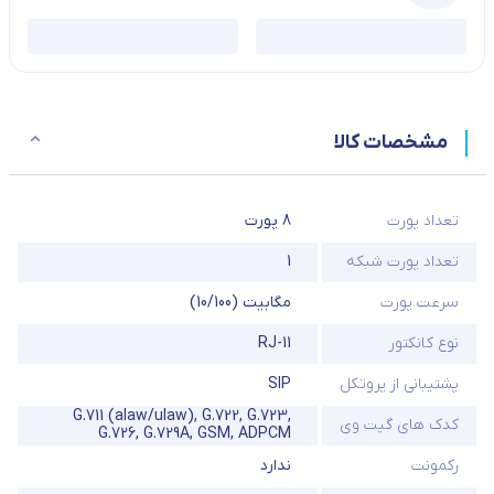
مشخصات کالا
تعداد پورت
8 پورت
تعداد پورت شبکه
1
سرعت پورت
مگابیت (10/100)
نوع کانکتور
RJ-11
پشتیبانی از پروتکل
SIP
G.711 (alaw/ulaw), G.722, G.723,
کدک های گیت وی
G.726, G.729A, GSM, ADPCM
رکمونت
ندارد