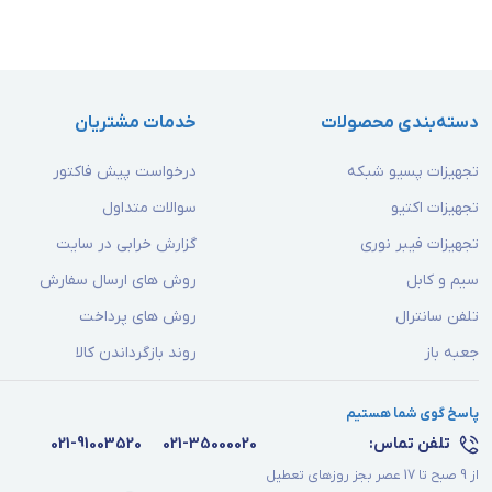
دسته‌بندی محصولات
خدمات مشتریان
تجهیزات پسیو شبکه
درخواست پیش فاکتور
تجهیزات اکتیو
سوالات متداول
تجهیزات فیبر نوری
گزارش خرابی در سایت
سیم و کابل
روش های ارسال سفارش
تلفن سانترال
روش های پرداخت
جعبه باز
روند بازگرداندن کالا
پاسخ گوی شما هستیم
تلفن تماس:
021-35000020
021-91003520
از 9 صبح تا 17 عصر بجز روزهای تعطیل