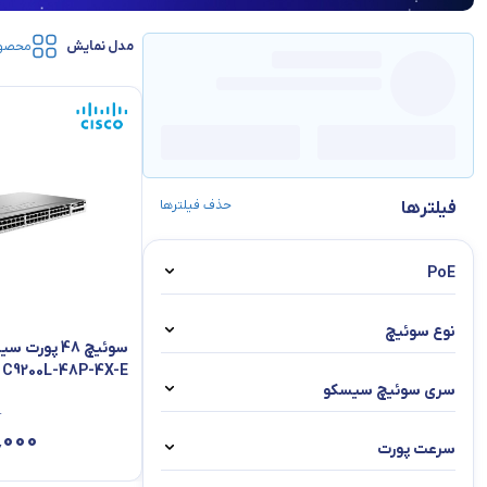
مدل نمایش
محصو
حذف فیلترها
فیلترها
PoE
دارد
نوع سوئیچ
سوئیچ 48 پور
ندارد
C9200L-48P-4X-E
مدیریتی
سری سوئیچ سیسکو
۰
3560
٬۰۰۰
سرعت پورت
3750