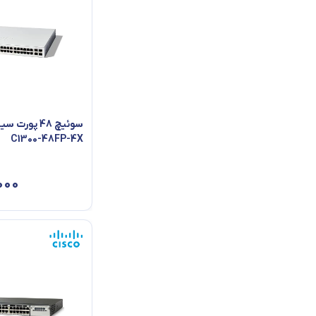
Eth: 12*QSFP
سوئیچ 48 پور
C1300-48FP-4X
۰۰۰