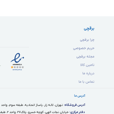
برقچی
چرا برقچی
حریم خصوصی
مجله برقچی
تامین کالا
درباره ما
تماس با ما
آدرس ما
آدرس فروشگاه:
تـهران، لالـه زار، پاسـاژ اتحـاديه، طبقه سوم، واحد ١٢
دفتر مركزى:
خيابان نجات الهى، كوچه خسرو، پلاك٢٧، واحد ٢، طبقه اول