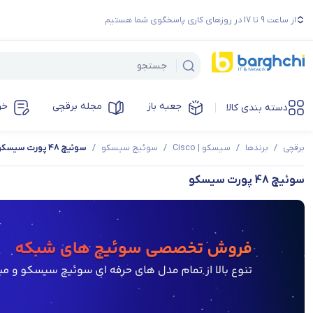
از ساعت 9 تا 17 در روزهای کاری پاسخگوی شما هستیم
جعبه باز
مجله برقچی
خر
دسته بندی کالا
برقچی
/
برندها
/
سیسکو | Cisco
/
سوئیچ سیسکو
/
سوئیچ 48 پورت سیسکو
سوئیچ 48 پورت سیسکو