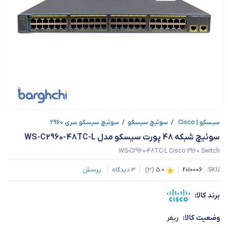
سیسکو | Cisco
/
سوئیچ سیسکو
/
سوئیچ سیسکو سری 2960
سوئیچ شبکه 48 پورت سیسکو مدل WS-C2960-48TC-L
WS-C2960-48TC-L Cisco 2960 Switch
SKU:
2010006
5.0
(
3
)
3
دیدگاه
پرسش
برند کالا:
وضعیت کالا:
ریفر