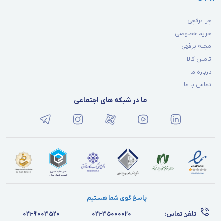
چرا برقچی
حریم خصوصی
مجله برقچی
تامین کالا
درباره ما
تماس با ما
ما در شبکه های اجتماعی
پاسخ گوی شما هستیم
تلفن تماس:
021-35000020
021-91003520