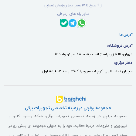
از 9 صبح تا 17 عصر بجز روزهای تعطیل
سایر راه های ارتباطی
آدرس ما
آدرس فروشگاه:
تـهران، لالـه زار، پاسـاژ اتحـاديه، طبقه سوم، واحد ١٢
دفتر مركزى:
خيابان نجات الهى، كوچه خسرو، پلاك٢٧، واحد ٢، طبقه اول
مجموعه برقچی در زمینه تخصصی تجهیزات برقی
مجموعه برقچی در زمینه تخصصی تجهیزات برقی، شبکه پسیو، اکتیو و
فیبرنوری و ملزومات مرتبط فعالیت خود را به عنوان مجموعه ای پیش رو در
حوزه کسب و کارهای اینترنتی جهت ارائه محصولات از تولید کنندگان، وارد