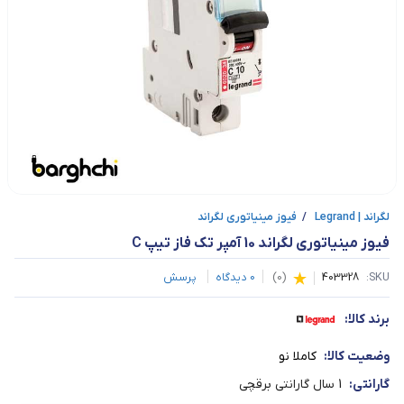
لگراند | Legrand
/
فیوز مینیاتوری لگراند
فیوز مینیاتوری لگراند 10 آمپر تک فاز تیپ C
SKU:
403328
(
0
)
0
دیدگاه
پرسش
برند کالا:
وضعیت کالا:
کاملا نو
گارانتی:
1 سال گارانتی برقچی