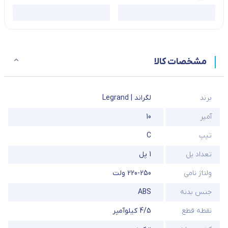
مشخصات کالا
برند
لگراند | Legrand
آمپر
10
تیپ
C
تعداد پل
1 پل
ولتاژ نامی
220-250 ولت
جنس بدنه
ABS
نقطه قطع
4/5 کیلوآمپر